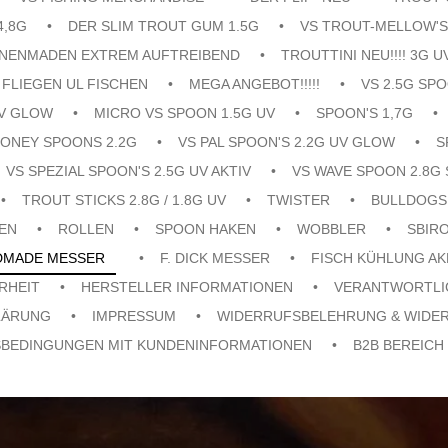
4,8G
DER SLIM TROUT GUM 1.5G
VS TROUT-MELLOW'S
ENENMADEN EXTREM AUFTREIBEND
TROUTTINI NEU!!!! 3G U
FLIEGEN UL FISCHEN
MEGA ANGEBOT!!!!!
VS 2.5G SPO
UV GLOW
MICRO VS SPOON 1.5G UV
SPOON'S 1,7G
ONEY SPOONS 2.2G
VS PAL SPOON'S 2.2G UV GLOW
S
VS SPEZIAL SPOON'S 2.5G UV AKTIV
VS WAVE SPOON 2.8G 
TROUT STICKS 2.8G / 1.8G UV
TWISTER
BULLDOGS
EN
ROLLEN
SPOON HAKEN
WOBBLER
SBIR
DMADE MESSER
F. DICK MESSER
FISCH KÜHLUNG A
RHEIT
HERSTELLER INFORMATIONEN
VERANTWORTLI
LÄRUNG
IMPRESSUM
WIDERRUFSBELEHRUNG & WIDE
SBEDINGUNGEN MIT KUNDENINFORMATIONEN
B2B BEREICH