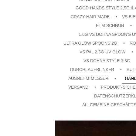
GOOD HANDS STYLE 2,5G & 
CRAZY HAIR MADE
VS BI
FTM SCHNUR
1.5G VS DOHNA SPOON'S 
ULTRA GLOW SPOONS 2G
RO
VS PAL 2.5G UV GLOW
VS DOHNA STYLE 3.5G
DURCHLAUFBLINKER
RUT
AUSNEHM-MESSER
HAN
VERSAND
PRODUKT-SICHE
DATENSCHUTZERK
ALLGEMEINE GESCHÄFT