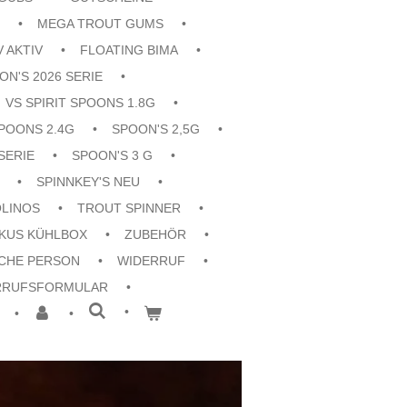
MEGA TROUT GUMS
V AKTIV
FLOATING BIMA
ON'S 2026 SERIE
VS SPIRIT SPOONS 1.8G
POONS 2.4G
SPOON'S 2,5G
SERIE
SPOON'S 3 G
SPINNKEY'S NEU
OLINOS
TROUT SPINNER
KKUS KÜHLBOX
ZUBEHÖR
CHE PERSON
WIDERRUF
RRUFSFORMULAR