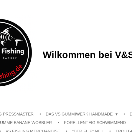
Wilkommen bei V&S
G PRESSMASTER
DAS VS GUMMIWERK HANDMADE
UMME BANANE WOBBLER
FORELLENTEIG SCHWIMMEND
VS FISHING MERCHANDISE
*DER FLIP* NEU
TROUT-