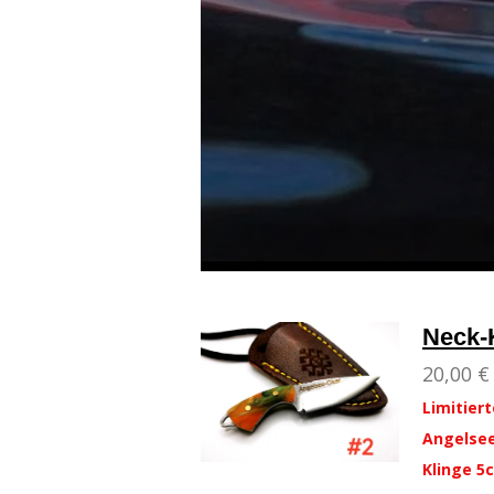
Neck-
20,00 €
Limitiert
Angelsee
Klinge 