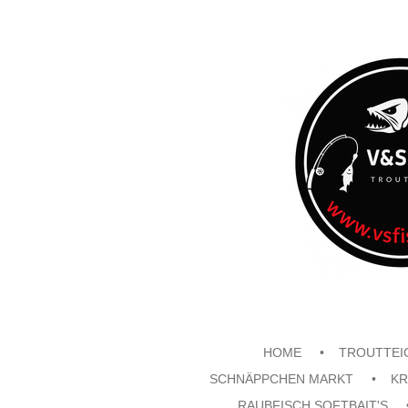
Zum
Hauptinhalt
springen
HOME
TROUTTEI
SCHNÄPPCHEN MARKT
KR
RAUBFISCH SOFTBAIT'S