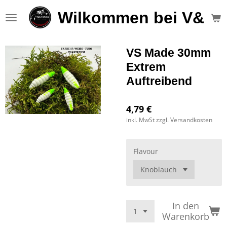
Zum
Wilkommen bei V&S F
Hauptinhalt
springen
VS Made 30mm
Extrem
Auftreibend
4,79 €
inkl. MwSt zzgl. Versandkosten
Flavour
In den
Warenkorb