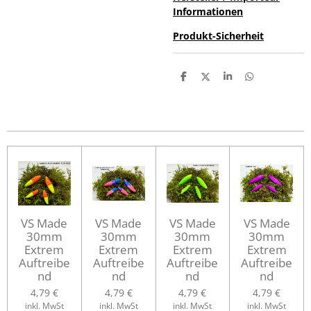
Informationen
Produkt-Sicherheit
T
T
T
T
e
e
e
e
i
i
i
i
l
l
l
l
e
e
e
e
n
n
n
n
VS Made
VS Made
VS Made
VS Made
30mm
30mm
30mm
30mm
Extrem
Extrem
Extrem
Extrem
Auftreibe
Auftreibe
Auftreibe
Auftreibe
nd
nd
nd
nd
4,79 €
4,79 €
4,79 €
4,79 €
inkl. MwSt
inkl. MwSt
inkl. MwSt
inkl. MwSt