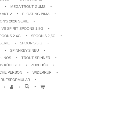
MEGA TROUT GUMS
V AKTIV
FLOATING BIMA
ON'S 2026 SERIE
VS SPIRIT SPOONS 1.8G
POONS 2.4G
SPOON'S 2,5G
SERIE
SPOON'S 3 G
SPINNKEY'S NEU
OLINOS
TROUT SPINNER
US KÜHLBOX
ZUBEHÖR
CHE PERSON
WIDERRUF
RRUFSFORMULAR