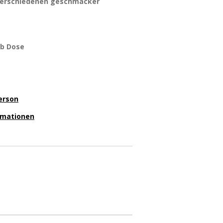
 verschiedenen geschmäcker
ub Dose
erson
ormationen