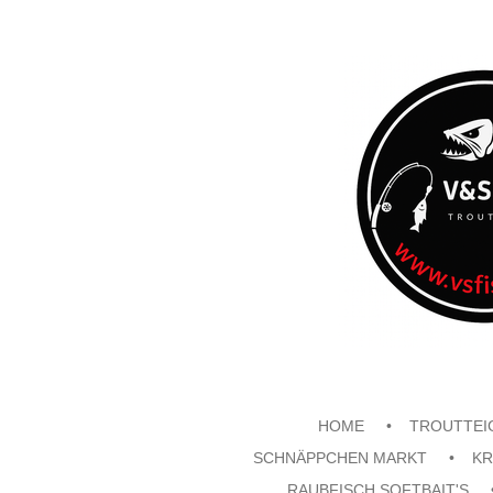
Zum
Hauptinhalt
springen
HOME
TROUTTEI
SCHNÄPPCHEN MARKT
KR
RAUBFISCH SOFTBAIT'S