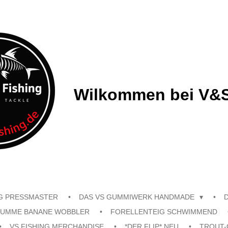
Wilkommen bei V&S
G PRESSMASTER
DAS VS GUMMIWERK HANDMADE
UMME BANANE WOBBLER
FORELLENTEIG SCHWIMMEND
VS FISHING MERCHANDISE
*DER FLIP* NEU
TROUT-