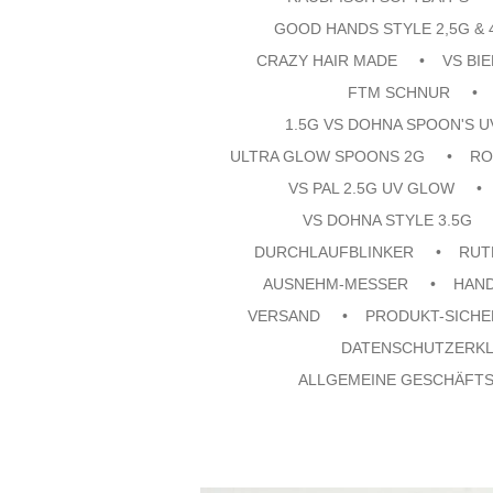
GOOD HANDS STYLE 2,5G & 
CRAZY HAIR MADE
VS BI
FTM SCHNUR
1.5G VS DOHNA SPOON'S 
ULTRA GLOW SPOONS 2G
RO
VS PAL 2.5G UV GLOW
VS DOHNA STYLE 3.5G
DURCHLAUFBLINKER
RUT
AUSNEHM-MESSER
HAN
VERSAND
PRODUKT-SICHE
DATENSCHUTZERK
ALLGEMEINE GESCHÄFT