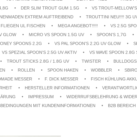
4,8G
DER SLIM TROUT GUM 1.5G
VS TROUT-MELLOW'S
ENENMADEN EXTREM AUFTREIBEND
TROUTTINI NEU!!!! 3G U
FLIEGEN UL FISCHEN
MEGA ANGEBOT!!!!!
VS 2.5G SPO
UV GLOW
MICRO VS SPOON 1.5G UV
SPOON'S 1,7G
ONEY SPOONS 2.2G
VS PAL SPOON'S 2.2G UV GLOW
S
VS SPEZIAL SPOON'S 2.5G UV AKTIV
VS WAVE SPOON 2.8G 
TROUT STICKS 2.8G / 1.8G UV
TWISTER
BULLDOGS
EN
ROLLEN
SPOON HAKEN
WOBBLER
SBIR
DMADE MESSER
F. DICK MESSER
FISCH KÜHLUNG AKK
RHEIT
HERSTELLER INFORMATIONEN
VERANTWORTLI
LÄRUNG
IMPRESSUM
WIDERRUFSBELEHRUNG & WIDE
SBEDINGUNGEN MIT KUNDENINFORMATIONEN
B2B BEREICH