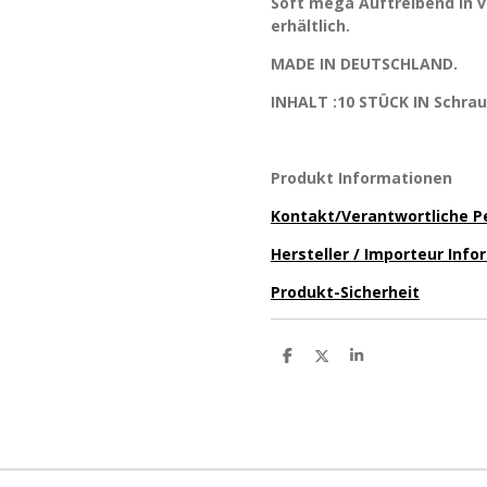
Soft mega Auftreibend in
erhältlich.
MADE IN DEUTSCHLAND.
INHALT :10 STÜCK IN Schra
Produkt Informationen
Kontakt/Verantwortliche P
Hersteller / Importeur Inf
Produkt-Sicherheit
T
T
T
e
e
e
i
i
i
l
l
l
e
e
e
n
n
n