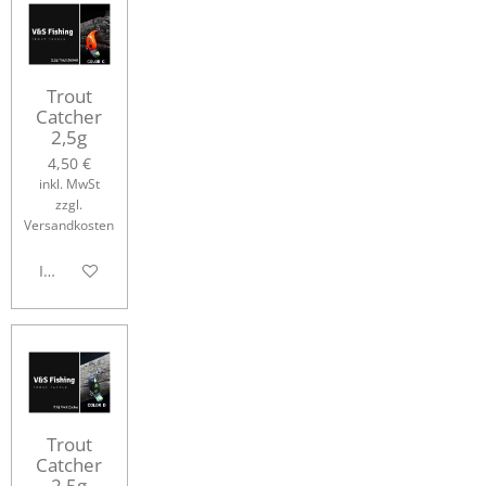
Trout
Catcher
2,5g
4,50 €
inkl. MwSt
zzgl.
Versandkosten
In den Warenkorb
Trout
Catcher
2,5g