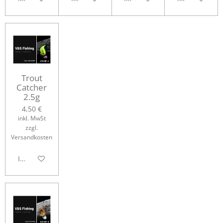
Trout
Catcher
2.5g
4,50 €
inkl. MwSt
zzgl.
Versandkosten
In den Warenkorb