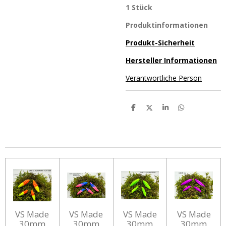
1 Stück
Produktinformationen
Produkt-Sicherheit
Hersteller Informationen
Verantwortliche Person
T
T
T
T
e
e
e
e
i
i
i
i
l
l
l
l
e
e
e
e
n
n
n
n
VS Made
VS Made
VS Made
VS Made
30mm
30mm
30mm
30mm