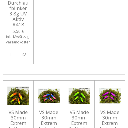
Durchlau
fblinker
3.8g UV
Aktiv
#418
5,50 €
inkl. MwSt zzgl.
Versandkosten
In den Warenkorb
VS Made
VS Made
VS Made
VS Made
30mm
30mm
30mm
30mm
Extrem
Extrem
Extrem
Extrem