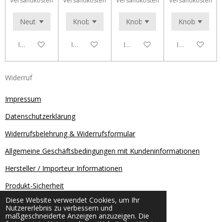
Versandkosten
Versandkosten
Versandkosten
Versandkosten
In den Warenkorb
In den Warenkorb
In den Warenkorb
In den Waren
Widerruf
Impressum
Datenschutzerklärung
Widerrufsbelehrung & Widerrufsformular
Allgemeine Geschäftsbedingungen mit Kundeninformationen
Hersteller / Importeur Informationen
Produkt-Sicherheit
Diese Website verwendet Cookies, um Ihr
Kontakt
Nutzererlebnis zu verbessern und
© 2025 V&S Fishing
maßgeschneiderte Anzeigen anzuzeigen. Die