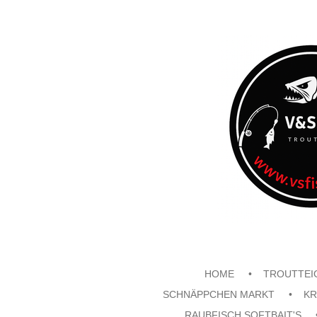
Zum
Hauptinhalt
springen
HOME
TROUTTEI
SCHNÄPPCHEN MARKT
KR
RAUBFISCH SOFTBAIT'S