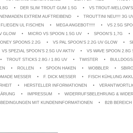
4,8G
DER SLIM TROUT GUM 1.5G
VS TROUT-MELLOW'S
ENENMADEN EXTREM AUFTREIBEND
TROUTTINI NEU!!!! 3G U
FLIEGEN UL FISCHEN
MEGA ANGEBOT!!!!!
VS 2.5G SPO
UV GLOW
MICRO VS SPOON 1.5G UV
SPOON'S 1,7G
ONEY SPOONS 2.2G
VS PAL SPOON'S 2.2G UV GLOW
S
VS SPEZIAL SPOON'S 2.5G UV AKTIV
VS WAVE SPOON 2.8G 
TROUT STICKS 2.8G / 1.8G UV
TWISTER
BULLDOGS
EN
ROLLEN
SPOON HAKEN
WOBBLER
SBIR
DMADE MESSER
F. DICK MESSER
FISCH KÜHLUNG AKK
RHEIT
HERSTELLER INFORMATIONEN
VERANTWORTLI
LÄRUNG
IMPRESSUM
WIDERRUFSBELEHRUNG & WIDE
SBEDINGUNGEN MIT KUNDENINFORMATIONEN
B2B BEREICH