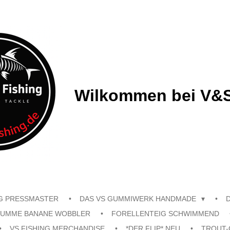
Wilkommen bei V&S
G PRESSMASTER
DAS VS GUMMIWERK HANDMADE
UMME BANANE WOBBLER
FORELLENTEIG SCHWIMMEND
VS FISHING MERCHANDISE
*DER FLIP* NEU
TROUT-