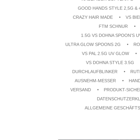
GOOD HANDS STYLE 2,5G & 
CRAZY HAIR MADE
VS BI
FTM SCHNUR
1.5G VS DOHNA SPOON'S 
ULTRA GLOW SPOONS 2G
RO
VS PAL 2.5G UV GLOW
VS DOHNA STYLE 3.5G
DURCHLAUFBLINKER
RUT
AUSNEHM-MESSER
HAN
VERSAND
PRODUKT-SICHE
DATENSCHUTZERK
ALLGEMEINE GESCHÄFT