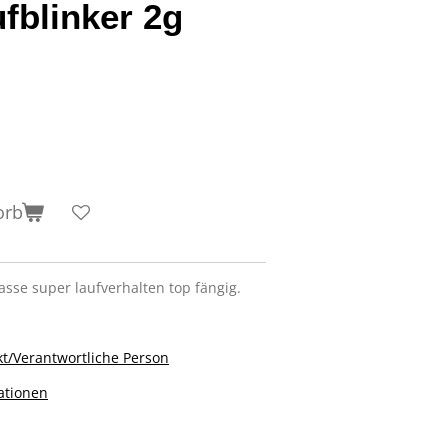
fblinker 2g
orb
asse super laufverhalten top fängig.
t/Verantwortliche Person
ationen