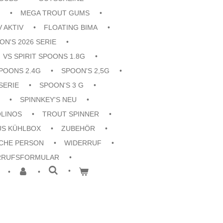
MEGA TROUT GUMS
V AKTIV
FLOATING BIMA
ON'S 2026 SERIE
VS SPIRIT SPOONS 1.8G
POONS 2.4G
SPOON'S 2,5G
SERIE
SPOON'S 3 G
SPINNKEY'S NEU
OLINOS
TROUT SPINNER
US KÜHLBOX
ZUBEHÖR
CHE PERSON
WIDERRUF
RRUFSFORMULAR