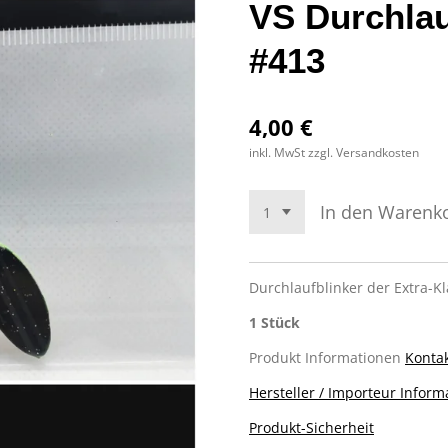
VS Durchlau
#413
4,00 €
inkl. MwSt zzgl. Versandkosten
In den Warenk
Durchlaufblinker der Extra-Kl
1 Stück
Produkt Informationen
Kontak
Hersteller / Importeur Inform
Produkt-Sicherheit