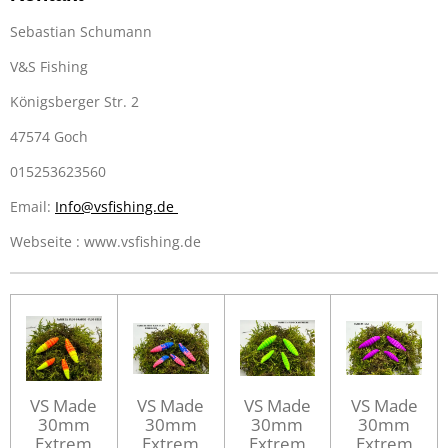
Sebastian Schumann
V&S Fishing
Königsberger Str. 2
47574 Goch
015253623560
Email:
Info@vsfishing.de
Webseite : www.vsfishing.de
VS Made
VS Made
VS Made
VS Made
30mm
30mm
30mm
30mm
Extrem
Extrem
Extrem
Extrem