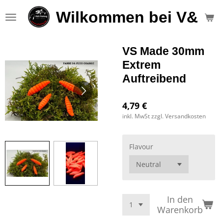
Zum
Wilkommen bei V&S F
Hauptinhalt
springen
VS Made 30mm
Extrem
Auftreibend
4,79 €
inkl. MwSt zzgl. Versandkosten
Flavour
In den
Warenkorb