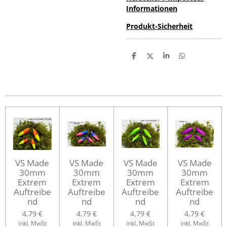
Informationen
Produkt-Sicherheit
T
T
T
T
e
e
e
e
i
i
i
i
l
l
l
l
e
e
e
e
n
n
n
n
VS Made
VS Made
VS Made
VS Made
30mm
30mm
30mm
30mm
Extrem
Extrem
Extrem
Extrem
Auftreibe
Auftreibe
Auftreibe
Auftreibe
nd
nd
nd
nd
4,79 €
4,79 €
4,79 €
4,79 €
inkl. MwSt
inkl. MwSt
inkl. MwSt
inkl. MwSt