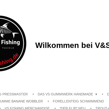
Wilkommen bei V&S
G PRESSMASTER
DAS VS GUMMIWERK HANDMADE
UMME BANANE WOBBLER
FORELLENTEIG SCHWIMMEND
VS FISHING MERCHANDISE
*DER FLIP* NEU
TROUT-