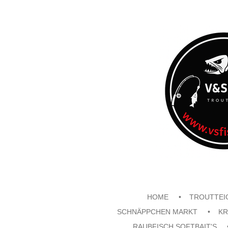
Zum
Hauptinhalt
springen
HOME
TROUTTEI
SCHNÄPPCHEN MARKT
KR
RAUBFISCH SOFTBAIT'S