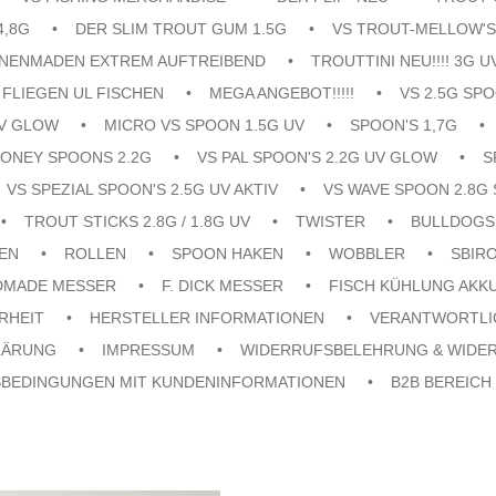
4,8G
DER SLIM TROUT GUM 1.5G
VS TROUT-MELLOW'S
ENENMADEN EXTREM AUFTREIBEND
TROUTTINI NEU!!!! 3G U
FLIEGEN UL FISCHEN
MEGA ANGEBOT!!!!!
VS 2.5G SPO
UV GLOW
MICRO VS SPOON 1.5G UV
SPOON'S 1,7G
ONEY SPOONS 2.2G
VS PAL SPOON'S 2.2G UV GLOW
S
VS SPEZIAL SPOON'S 2.5G UV AKTIV
VS WAVE SPOON 2.8G 
TROUT STICKS 2.8G / 1.8G UV
TWISTER
BULLDOGS
EN
ROLLEN
SPOON HAKEN
WOBBLER
SBIR
DMADE MESSER
F. DICK MESSER
FISCH KÜHLUNG AKK
RHEIT
HERSTELLER INFORMATIONEN
VERANTWORTLI
LÄRUNG
IMPRESSUM
WIDERRUFSBELEHRUNG & WIDE
SBEDINGUNGEN MIT KUNDENINFORMATIONEN
B2B BEREICH