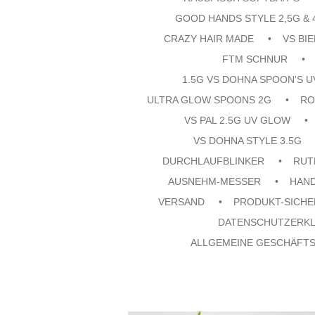
GOOD HANDS STYLE 2,5G & 
CRAZY HAIR MADE
VS BI
FTM SCHNUR
1.5G VS DOHNA SPOON'S 
ULTRA GLOW SPOONS 2G
RO
VS PAL 2.5G UV GLOW
VS DOHNA STYLE 3.5G
DURCHLAUFBLINKER
RUT
AUSNEHM-MESSER
HAN
VERSAND
PRODUKT-SICHE
DATENSCHUTZERK
ALLGEMEINE GESCHÄFT