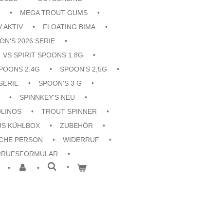
MEGA TROUT GUMS
V AKTIV
FLOATING BIMA
ON'S 2026 SERIE
VS SPIRIT SPOONS 1.8G
POONS 2.4G
SPOON'S 2,5G
SERIE
SPOON'S 3 G
SPINNKEY'S NEU
OLINOS
TROUT SPINNER
US KÜHLBOX
ZUBEHÖR
CHE PERSON
WIDERRUF
RRUFSFORMULAR