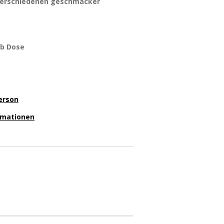
 verschiedenen geschmäcker
ub Dose
erson
ormationen