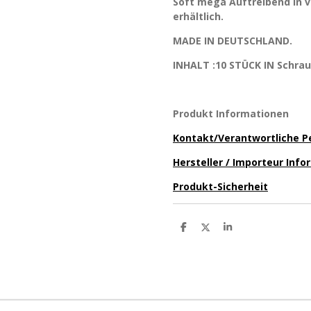
Soft mega Auftreibend in
erhältlich.
MADE IN DEUTSCHLAND.
INHALT :10 STÜCK IN Schra
Produkt Informationen
Kontakt/Verantwortliche P
Hersteller / Importeur Inf
Produkt-Sicherheit
T
T
T
e
e
e
i
i
i
l
l
l
e
e
e
n
n
n