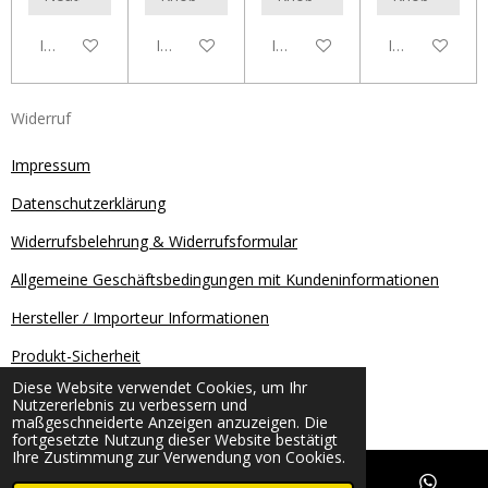
In den Warenkorb
In den Warenkorb
In den Warenkorb
In den Waren
Widerruf
Impressum
Datenschutzerklärung
Widerrufsbelehrung & Widerrufsformular
Allgemeine Geschäftsbedingungen mit Kundeninformationen
Hersteller / Importeur Informationen
Produkt-Sicherheit
Diese Website verwendet Cookies, um Ihr
Kontakt
Nutzererlebnis zu verbessern und
© 2025 V&S Fishing
maßgeschneiderte Anzeigen anzuzeigen. Die
fortgesetzte Nutzung dieser Website bestätigt
Ihre Zustimmung zur Verwendung von Cookies.