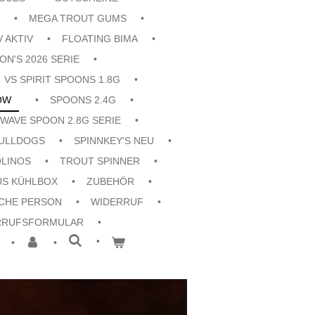
MEGA TROUT GUMS
V AKTIV
FLOATING BIMA
ON'S 2026 SERIE
VS SPIRIT SPOONS 1.8G
OW
SPOONS 2.4G
 WAVE SPOON 2.8G SERIE
ULLDOGS
SPINNKEY'S NEU
OLINOS
TROUT SPINNER
US KÜHLBOX
ZUBEHÖR
CHE PERSON
WIDERRUF
RRUFSFORMULAR