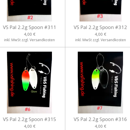
VS Pal 2.2g Spoon #311
VS Pal 2.2g Spoon #312
4,00 €
4,00 €
inkl. MwSt zzgl. Versandkosten
inkl. MwSt zzgl. Versandkosten
VS Pal 2.2g Spoon #315
VS Pal 2.2g Spoon #316
4,00 €
4,00 €