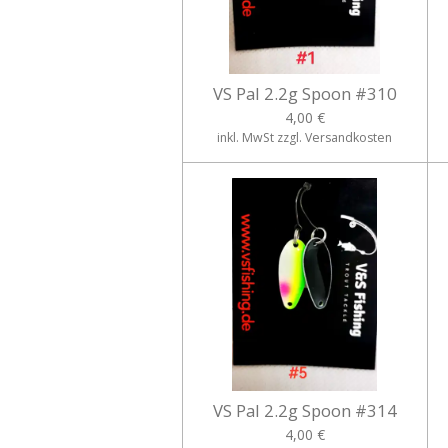
VS Pal 2.2g Spoon #310
4,00 €
inkl. MwSt zzgl. Versandkosten
VS Pal 2.2g Spoon #314
4,00 €