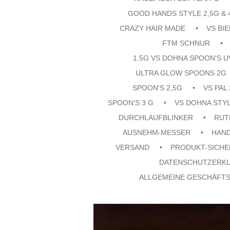
GOOD HANDS STYLE 2,5G & 
CRAZY HAIR MADE
VS BI
FTM SCHNUR
1.5G VS DOHNA SPOON'S 
ULTRA GLOW SPOONS 2G
SPOON'S 2,5G
VS PAL
SPOON'S 3 G
VS DOHNA STYL
DURCHLAUFBLINKER
RUT
AUSNEHM-MESSER
HAN
VERSAND
PRODUKT-SICHE
DATENSCHUTZERK
ALLGEMEINE GESCHÄFT