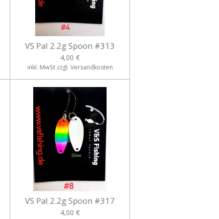
VS Pal 2.2g Spoon #313
4,00 €
inkl. MwSt zzgl. Versandkosten
VS Pal 2.2g Spoon #317
4,00 €