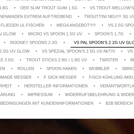
4,8G
DER SLIM TROUT GUM 1.5G
VS TROUT-MELLOW'S
ENENMADEN EXTREM AUFTREIBEND
TROUTTINI NEU!!!! 3G U
FLIEGEN UL FISCHEN
MEGA ANGEBOT!!!!!
VS 2.5G SPO
UV GLOW
MICRO VS SPOON 1.5G UV
SPOON'S 1,7G
ROONEY SPOONS 2.2G
VS PAL SPOON'S 2.2G UV GL
 2.5G UV GLOW
VS SPEZIAL SPOON'S 2.5G UV AKTIV
VS
E 3.5G
TROUT STICKS 2.8G / 1.8G UV
TWISTER
B
EN
ROLLEN
SPOON HAKEN
WOBBLER
SBIR
DMADE MESSER
F. DICK MESSER
FISCH KÜHLUNG AKK
RHEIT
HERSTELLER INFORMATIONEN
VERANTWORTLI
LÄRUNG
IMPRESSUM
WIDERRUFSBELEHRUNG & WIDE
SBEDINGUNGEN MIT KUNDENINFORMATIONEN
B2B BEREICH