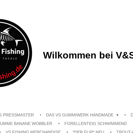
Wilkommen bei V&S
G PRESSMASTER
DAS VS GUMMIWERK HANDMADE
UMME BANANE WOBBLER
FORELLENTEIG SCHWIMMEND
VS FISHING MERCHANDISE
*DER FLIP* NEU
TROUT-