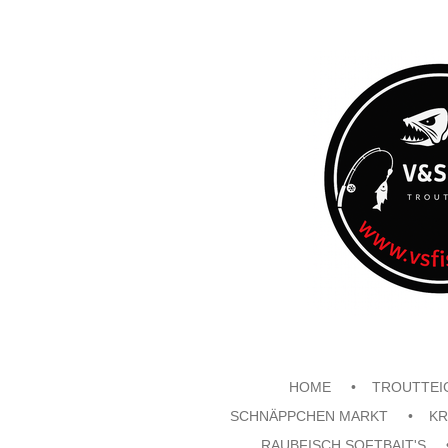
Zum
Hauptinhalt
springen
HOME
TROUTTEI
SCHNÄPPCHEN MARKT
KR
RAUBFISCH SOFTBAIT'S