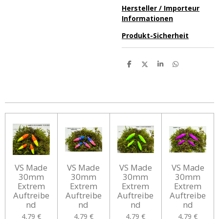
Hersteller / Importeur
Informationen
Produkt-Sicherheit
T
T
T
T
e
e
e
e
i
i
i
i
l
l
l
l
e
e
e
e
n
n
n
n
VS Made
VS Made
VS Made
VS Made
30mm
30mm
30mm
30mm
Extrem
Extrem
Extrem
Extrem
Auftreibe
Auftreibe
Auftreibe
Auftreibe
nd
nd
nd
nd
4,79 €
4,79 €
4,79 €
4,79 €