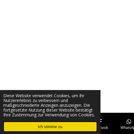
Diese Website verwendet Cookies, um Ihr
Nutzererlebnis zu verbessern und
maßgeschneiderte Anzeigen anzuzeigen. Die
fortgesetzte Nutzung dieser Website bestätigt
Ihre Zustimmung zur Verwendung von Cookies.
Ich stimme zu
E-Mail
Telefon
Karte
Facebook
WhatsA