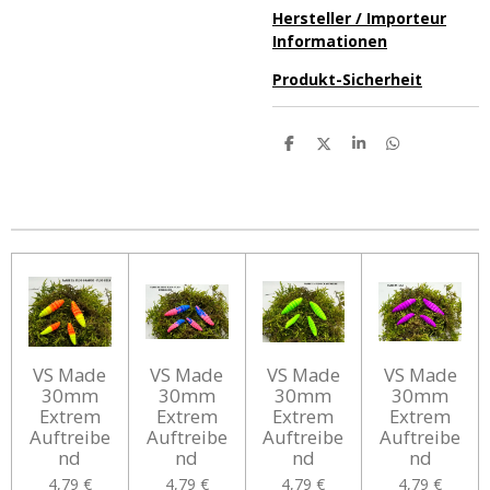
Hersteller / Importeur
Informationen
Produkt-Sicherheit
T
T
T
T
e
e
e
e
i
i
i
i
l
l
l
l
e
e
e
e
n
n
n
n
VS Made
VS Made
VS Made
VS Made
30mm
30mm
30mm
30mm
Extrem
Extrem
Extrem
Extrem
Auftreibe
Auftreibe
Auftreibe
Auftreibe
nd
nd
nd
nd
4,79 €
4,79 €
4,79 €
4,79 €