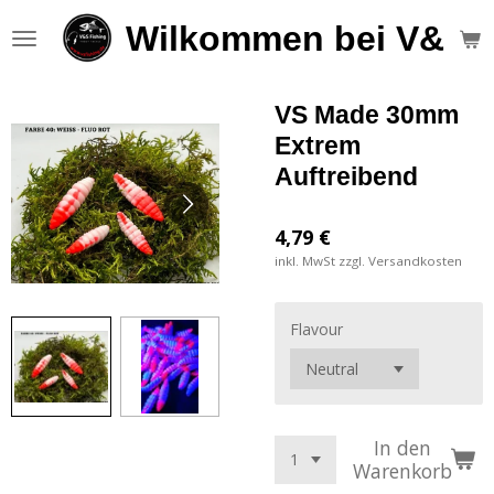
Zum
Wilkommen bei V&S F
Hauptinhalt
springen
VS Made 30mm
Extrem
Auftreibend
4,79 €
inkl. MwSt zzgl. Versandkosten
Flavour
In den
Warenkorb