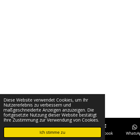
Diese Website verwendet Cookies, um Ihr
Nutzererlebnis zu verbessern und
maßgeschneiderte Anzeigen anzuzeigen. Die
fortgesetzte Nutzung dieser Website bestätigt
Ihre Zustimmung zur Verwendung von Cookies.
Ich stimme zu
E-Mail
Telefon
Karte
Facebook
WhatsA