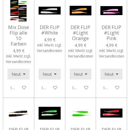
Mix Dose
DER FLIP
DER FLIP
DER FLIP
Flip alle
#White
#Light
#Light
10
Orange
Pink
4,99 €
Farben
4,99 €
4,99 €
inkl. MwSt zzgl.
4,99 €
Versandkosten
inkl. MwSt zzgl.
inkl. MwSt zzgl.
inkl. MwSt zzgl.
Versandkosten
Versandkosten
Versandkosten
In den Warenkorb
In den Warenkorb
In den Warenkorb
In den Waren
DER FLIP
DER FLIP
DER FLIP
DER FLIP