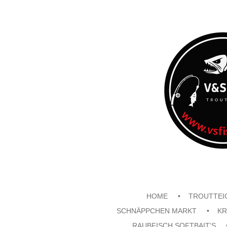
Zum
Hauptinhalt
springen
HOME
TROUTTEI
SCHNÄPPCHEN MARKT
KR
RAUBFISCH SOFTBAIT'S