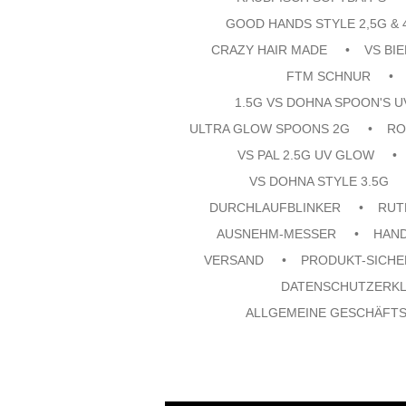
GOOD HANDS STYLE 2,5G & 
CRAZY HAIR MADE
VS BI
FTM SCHNUR
1.5G VS DOHNA SPOON'S 
ULTRA GLOW SPOONS 2G
RO
VS PAL 2.5G UV GLOW
VS DOHNA STYLE 3.5G
DURCHLAUFBLINKER
RUT
AUSNEHM-MESSER
HAN
VERSAND
PRODUKT-SICHE
DATENSCHUTZERK
ALLGEMEINE GESCHÄFT