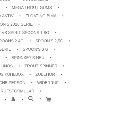
MEGA TROUT GUMS
V AKTIV
FLOATING BIMA
ON'S 2026 SERIE
VS SPIRIT SPOONS 1.8G
POONS 2.4G
SPOON'S 2,5G
SERIE
SPOON'S 3 G
SPINNKEY'S NEU
OLINOS
TROUT SPINNER
US KÜHLBOX
ZUBEHÖR
CHE PERSON
WIDERRUF
RRUFSFORMULAR