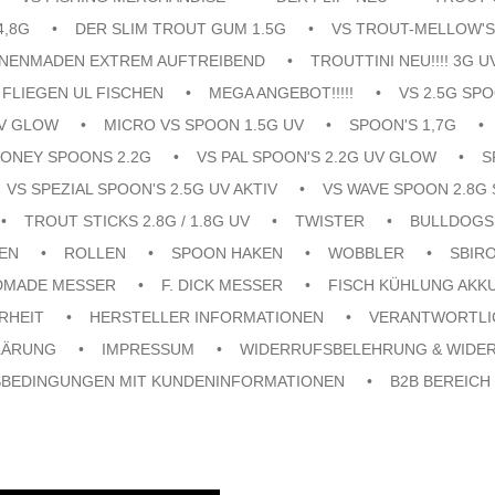
4,8G
DER SLIM TROUT GUM 1.5G
VS TROUT-MELLOW'S
ENENMADEN EXTREM AUFTREIBEND
TROUTTINI NEU!!!! 3G U
FLIEGEN UL FISCHEN
MEGA ANGEBOT!!!!!
VS 2.5G SPO
UV GLOW
MICRO VS SPOON 1.5G UV
SPOON'S 1,7G
ONEY SPOONS 2.2G
VS PAL SPOON'S 2.2G UV GLOW
S
VS SPEZIAL SPOON'S 2.5G UV AKTIV
VS WAVE SPOON 2.8G 
TROUT STICKS 2.8G / 1.8G UV
TWISTER
BULLDOGS
EN
ROLLEN
SPOON HAKEN
WOBBLER
SBIR
DMADE MESSER
F. DICK MESSER
FISCH KÜHLUNG AKK
RHEIT
HERSTELLER INFORMATIONEN
VERANTWORTLI
LÄRUNG
IMPRESSUM
WIDERRUFSBELEHRUNG & WIDE
SBEDINGUNGEN MIT KUNDENINFORMATIONEN
B2B BEREICH