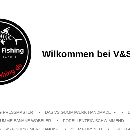
Wilkommen bei V&S
G PRESSMASTER
DAS VS GUMMIWERK HANDMADE
UMME BANANE WOBBLER
FORELLENTEIG SCHWIMMEND
VS FISHING MERCHANDISE
*DER FLIP* NEU
TROUT-