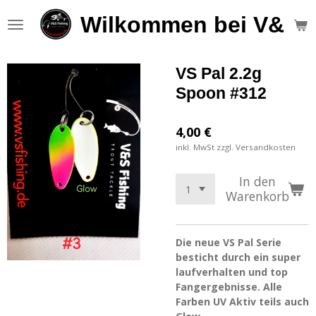
Zum
Wilkommen bei V&S F
Hauptinhalt
springen
VS Pal 2.2g
Spoon #312
4,00 €
inkl. MwSt zzgl. Versandkosten
In den
Warenkorb
Die neue VS Pal Serie
besticht durch ein super
laufverhalten und top
Fangergebnisse. Alle
Farben UV Aktiv teils auch