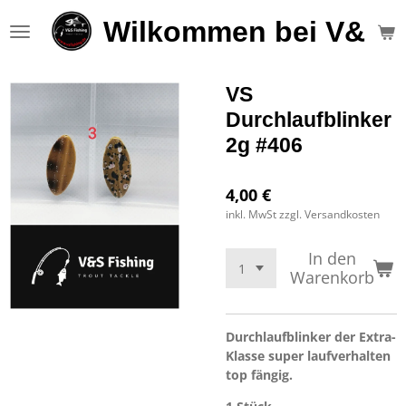
Zum
Wilkommen bei V&S F
Hauptinhalt
springen
VS
Durchlaufblinker
2g #406
4,00 €
inkl. MwSt zzgl. Versandkosten
In den
Warenkorb
Durchlaufblinker der Extra-
Klasse super laufverhalten
top fängig.