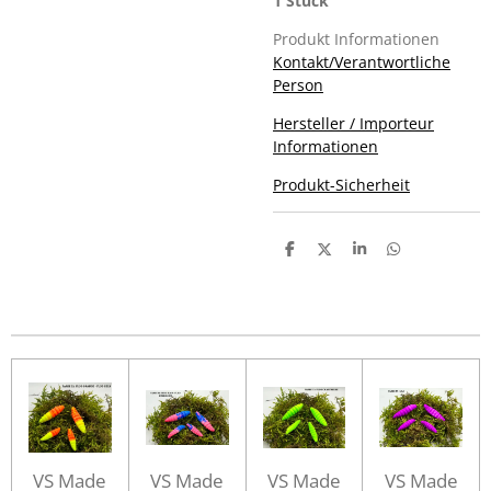
1 Stück
Produkt Informationen
Kontakt/Verantwortliche
Person
Hersteller / Importeur
Informationen
Produkt-Sicherheit
T
T
T
T
e
e
e
e
i
i
i
i
l
l
l
l
e
e
e
e
n
n
n
n
VS Made
VS Made
VS Made
VS Made