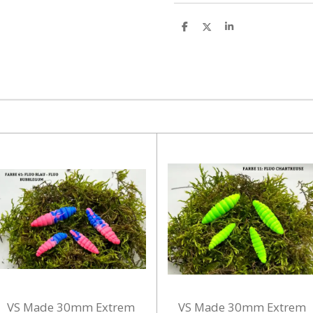
T
T
T
e
e
e
i
i
i
l
l
l
e
e
e
n
n
n
VS Made 30mm Extrem
VS Made 30mm Extrem