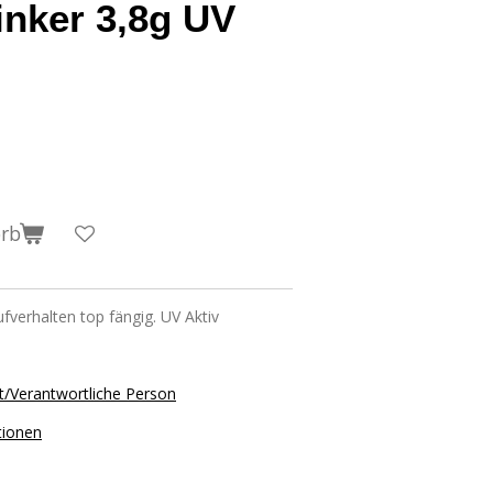
inker 3,8g UV
orb
ufverhalten top fängig. UV Aktiv
t/Verantwortliche Person
tionen