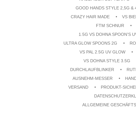
GOOD HANDS STYLE 2,5G & 
CRAZY HAIR MADE
VS BI
FTM SCHNUR
1.5G VS DOHNA SPOON'S 
ULTRA GLOW SPOONS 2G
RO
VS PAL 2.5G UV GLOW
VS DOHNA STYLE 3.5G
DURCHLAUFBLINKER
RUT
AUSNEHM-MESSER
HAN
VERSAND
PRODUKT-SICHE
DATENSCHUTZERK
ALLGEMEINE GESCHÄFT