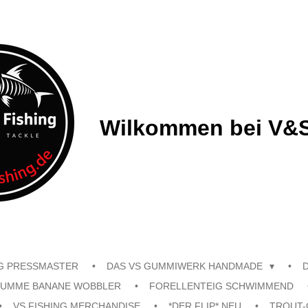
Wilkommen bei V&S
G PRESSMASTER
DAS VS GUMMIWERK HANDMADE
UMME BANANE WOBBLER
FORELLENTEIG SCHWIMMEND
VS FISHING MERCHANDISE
*DER FLIP* NEU
TROUT-