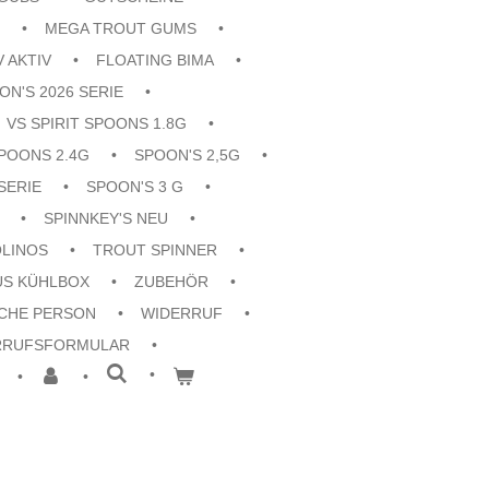
MEGA TROUT GUMS
V AKTIV
FLOATING BIMA
ON'S 2026 SERIE
VS SPIRIT SPOONS 1.8G
POONS 2.4G
SPOON'S 2,5G
SERIE
SPOON'S 3 G
SPINNKEY'S NEU
OLINOS
TROUT SPINNER
US KÜHLBOX
ZUBEHÖR
CHE PERSON
WIDERRUF
RRUFSFORMULAR