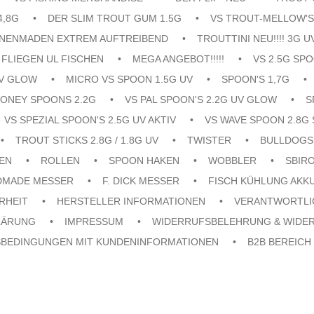
4,8G
DER SLIM TROUT GUM 1.5G
VS TROUT-MELLOW'S
ENENMADEN EXTREM AUFTREIBEND
TROUTTINI NEU!!!! 3G U
FLIEGEN UL FISCHEN
MEGA ANGEBOT!!!!!
VS 2.5G SPO
UV GLOW
MICRO VS SPOON 1.5G UV
SPOON'S 1,7G
ONEY SPOONS 2.2G
VS PAL SPOON'S 2.2G UV GLOW
S
VS SPEZIAL SPOON'S 2.5G UV AKTIV
VS WAVE SPOON 2.8G 
TROUT STICKS 2.8G / 1.8G UV
TWISTER
BULLDOGS
EN
ROLLEN
SPOON HAKEN
WOBBLER
SBIR
DMADE MESSER
F. DICK MESSER
FISCH KÜHLUNG AKK
RHEIT
HERSTELLER INFORMATIONEN
VERANTWORTLI
LÄRUNG
IMPRESSUM
WIDERRUFSBELEHRUNG & WIDE
SBEDINGUNGEN MIT KUNDENINFORMATIONEN
B2B BEREICH