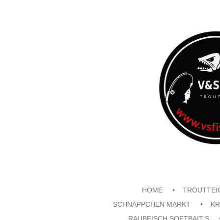
Zum
Hauptinhalt
springen
HOME
TROUTTEI
SCHNÄPPCHEN MARKT
KR
RAUBFISCH SOFTBAIT'S