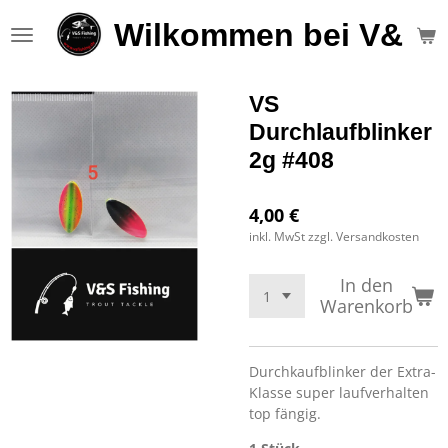
Zum
Wilkommen bei V&S F
Hauptinhalt
springen
VS
Durchlaufblinker
2g #408
4,00 €
inkl. MwSt zzgl. Versandkosten
In den
Warenkorb
Durchkaufblinker der Extra-
Klasse super laufverhalten
top fängig.