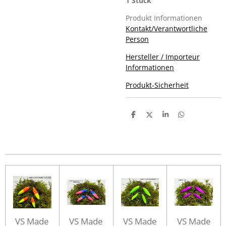
1 Stück
Produkt Informationen
Kontakt/Verantwortliche
Person
Hersteller / Importeur
Informationen
Produkt-Sicherheit
T
T
T
T
e
e
e
e
i
i
i
i
l
l
l
l
e
e
e
e
n
n
n
n
VS Made
VS Made
VS Made
VS Made