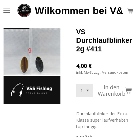
Zum
Wilkommen bei V&S F
Hauptinhalt
springen
VS
Durchlaufblinker
2g #411
4,00 €
inkl. MwSt zzgl. Versandkosten
In den
Warenkorb
Durchlaufblinker der Extra-
Klasse super laufverhalten
top fängig.