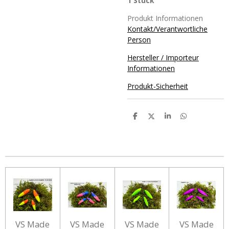
1 Stück
Produkt Informationen
Kontakt/Verantwortliche
Person
Hersteller / Importeur
Informationen
Produkt-Sicherheit
T
T
T
T
e
e
e
e
i
i
i
i
l
l
l
l
e
e
e
e
n
n
n
n
VS Made
VS Made
VS Made
VS Made