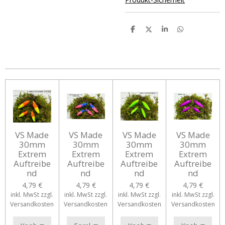
T
T
T
T
e
e
e
e
i
i
i
i
l
l
l
l
e
e
e
e
n
n
n
n
VS Made
VS Made
VS Made
VS Made
30mm
30mm
30mm
30mm
Extrem
Extrem
Extrem
Extrem
Auftreibe
Auftreibe
Auftreibe
Auftreibe
nd
nd
nd
nd
4,79 €
4,79 €
4,79 €
4,79 €
inkl. MwSt zzgl.
inkl. MwSt zzgl.
inkl. MwSt zzgl.
inkl. MwSt zzgl.
Versandkosten
Versandkosten
Versandkosten
Versandkosten