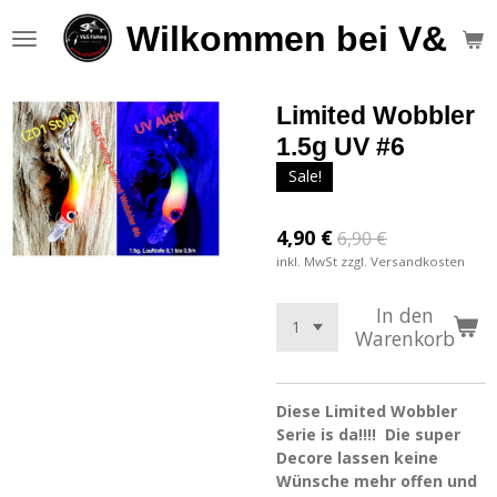
Zum
Wilkommen bei V&S F
Hauptinhalt
springen
Limited Wobbler
1.5g UV #6
Sale!
4,90 €
6,90 €
inkl. MwSt zzgl. Versandkosten
In den
Warenkorb
Diese Limited Wobbler
Serie is da!!!! Die super
Decore lassen keine
Wünsche mehr offen und