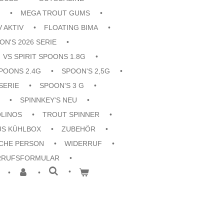
MEGA TROUT GUMS
V AKTIV
FLOATING BIMA
ON'S 2026 SERIE
VS SPIRIT SPOONS 1.8G
POONS 2.4G
SPOON'S 2,5G
SERIE
SPOON'S 3 G
SPINNKEY'S NEU
OLINOS
TROUT SPINNER
US KÜHLBOX
ZUBEHÖR
CHE PERSON
WIDERRUF
RRUFSFORMULAR