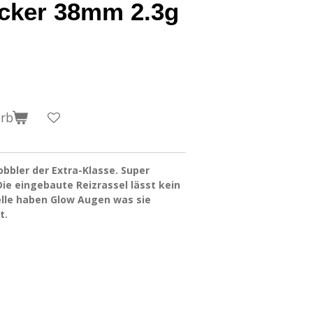
ocker 38mm 2.3g
orb
obbler der Extra-Klasse. Super
Die eingebaute Reizrassel lässt kein
elle haben Glow Augen was sie
t.