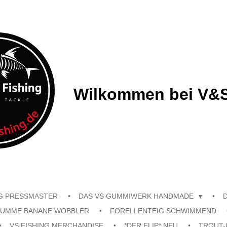
Wilkommen bei V&S
G PRESSMASTER
DAS VS GUMMIWERK HANDMADE
UMME BANANE WOBBLER
FORELLENTEIG SCHWIMMEND
VS FISHING MERCHANDISE
*DER FLIP* NEU
TROUT-