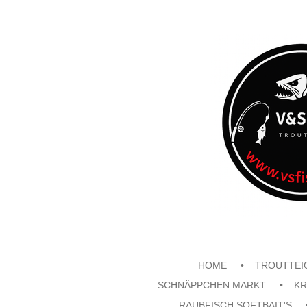
Zum
Hauptinhalt
springen
HOME
TROUTTEI
SCHNÄPPCHEN MARKT
KR
RAUBFISCH SOFTBAIT'S