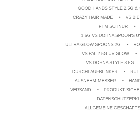
GOOD HANDS STYLE 2,5G & 
CRAZY HAIR MADE
VS BI
FTM SCHNUR
1.5G VS DOHNA SPOON'S 
ULTRA GLOW SPOONS 2G
RO
VS PAL 2.5G UV GLOW
VS DOHNA STYLE 3.5G
DURCHLAUFBLINKER
RUT
AUSNEHM-MESSER
HAN
VERSAND
PRODUKT-SICHE
DATENSCHUTZERK
ALLGEMEINE GESCHÄFT