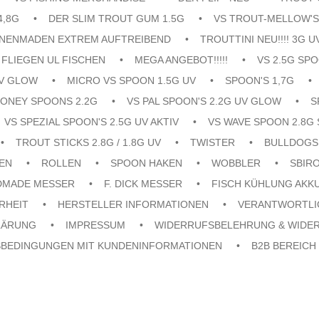
4,8G
DER SLIM TROUT GUM 1.5G
VS TROUT-MELLOW'S
ENENMADEN EXTREM AUFTREIBEND
TROUTTINI NEU!!!! 3G U
FLIEGEN UL FISCHEN
MEGA ANGEBOT!!!!!
VS 2.5G SPO
UV GLOW
MICRO VS SPOON 1.5G UV
SPOON'S 1,7G
ONEY SPOONS 2.2G
VS PAL SPOON'S 2.2G UV GLOW
S
VS SPEZIAL SPOON'S 2.5G UV AKTIV
VS WAVE SPOON 2.8G 
TROUT STICKS 2.8G / 1.8G UV
TWISTER
BULLDOGS
EN
ROLLEN
SPOON HAKEN
WOBBLER
SBIR
DMADE MESSER
F. DICK MESSER
FISCH KÜHLUNG AKK
RHEIT
HERSTELLER INFORMATIONEN
VERANTWORTLI
LÄRUNG
IMPRESSUM
WIDERRUFSBELEHRUNG & WIDE
SBEDINGUNGEN MIT KUNDENINFORMATIONEN
B2B BEREICH