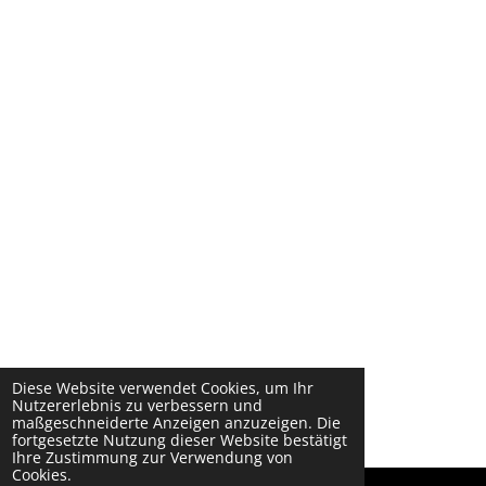
Diese Website verwendet Cookies, um Ihr
Nutzererlebnis zu verbessern und
maßgeschneiderte Anzeigen anzuzeigen. Die
fortgesetzte Nutzung dieser Website bestätigt
Ihre Zustimmung zur Verwendung von
Cookies.