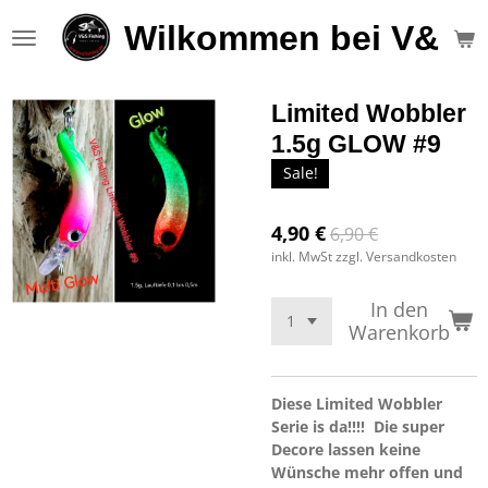
Zum
Wilkommen bei V&S F
Hauptinhalt
springen
Limited Wobbler
1.5g GLOW #9
Sale!
4,90 €
6,90 €
inkl. MwSt zzgl. Versandkosten
In den
Warenkorb
Diese Limited Wobbler
Serie is da!!!! Die super
Decore lassen keine
Wünsche mehr offen und