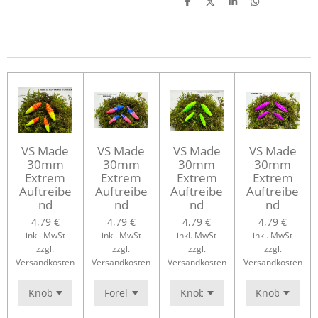
T
T
T
T
e
e
e
e
i
i
i
i
l
l
l
l
e
e
e
e
n
n
n
n
VS Made
VS Made
VS Made
VS Made
30mm
30mm
30mm
30mm
Extrem
Extrem
Extrem
Extrem
Auftreibe
Auftreibe
Auftreibe
Auftreibe
nd
nd
nd
nd
4,79 €
4,79 €
4,79 €
4,79 €
inkl. MwSt
inkl. MwSt
inkl. MwSt
inkl. MwSt
zzgl.
zzgl.
zzgl.
zzgl.
Versandkosten
Versandkosten
Versandkosten
Versandkosten