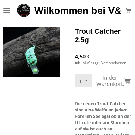
Zum
Wilkommen bei V&S F
Hauptinhalt
springen
Trout Catcher
2.5g
4,50 €
inkl. MwSt zzgl. Versandkosten
In den
Warenkorb
Die neuen Trout Catcher
sind eine Waffe an jedem
Forellen See egal ob an der
UL rute oder am Sbirolino
auf sie ist auch an