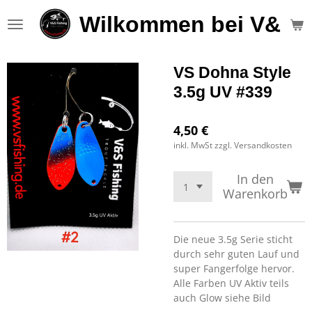
Zum
Wilkommen bei V&S F
Hauptinhalt
springen
VS Dohna Style
3.5g UV #339
4,50 €
inkl. MwSt zzgl. Versandkosten
In den
Warenkorb
Die neue 3.5g Serie sticht
durch sehr guten Lauf und
super Fangerfolge hervor.
Alle Farben UV Aktiv teils
auch Glow siehe Bild