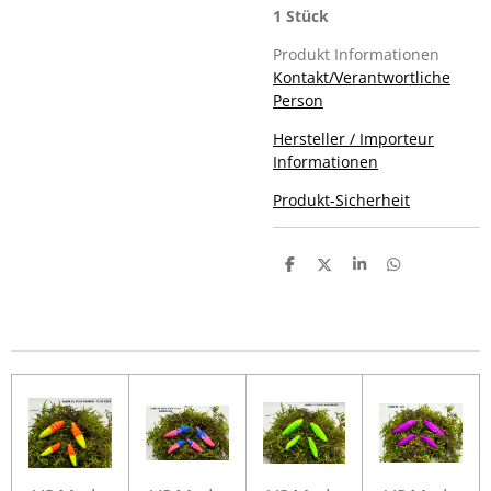
1 Stück
Produkt Informationen
Kontakt/Verantwortliche
Person
Hersteller / Importeur
Informationen
Produkt-Sicherheit
T
T
T
T
e
e
e
e
i
i
i
i
l
l
l
l
e
e
e
e
n
n
n
n