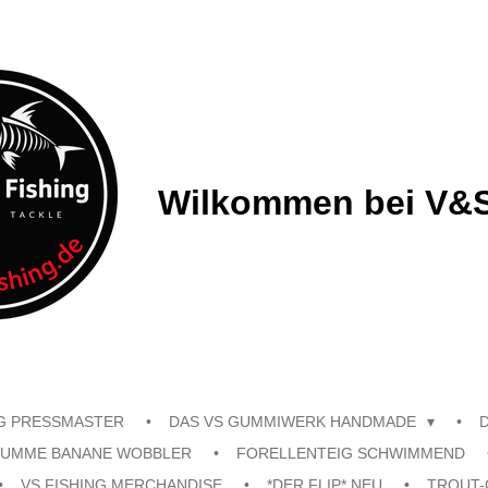
Wilkommen bei V&S
G PRESSMASTER
DAS VS GUMMIWERK HANDMADE
UMME BANANE WOBBLER
FORELLENTEIG SCHWIMMEND
VS FISHING MERCHANDISE
*DER FLIP* NEU
TROUT-