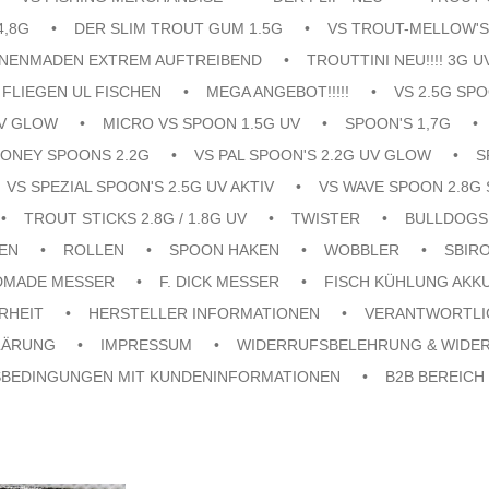
4,8G
DER SLIM TROUT GUM 1.5G
VS TROUT-MELLOW'S
ENENMADEN EXTREM AUFTREIBEND
TROUTTINI NEU!!!! 3G U
FLIEGEN UL FISCHEN
MEGA ANGEBOT!!!!!
VS 2.5G SPO
UV GLOW
MICRO VS SPOON 1.5G UV
SPOON'S 1,7G
ONEY SPOONS 2.2G
VS PAL SPOON'S 2.2G UV GLOW
S
VS SPEZIAL SPOON'S 2.5G UV AKTIV
VS WAVE SPOON 2.8G 
TROUT STICKS 2.8G / 1.8G UV
TWISTER
BULLDOGS
EN
ROLLEN
SPOON HAKEN
WOBBLER
SBIR
DMADE MESSER
F. DICK MESSER
FISCH KÜHLUNG AKK
RHEIT
HERSTELLER INFORMATIONEN
VERANTWORTLI
LÄRUNG
IMPRESSUM
WIDERRUFSBELEHRUNG & WIDE
SBEDINGUNGEN MIT KUNDENINFORMATIONEN
B2B BEREICH