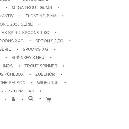
MEGA TROUT GUMS
V AKTIV
FLOATING BIMA
ON'S 2026 SERIE
VS SPIRIT SPOONS 1.8G
POONS 2.4G
SPOON'S 2,5G
SERIE
SPOON'S 3 G
SPINNKEY'S NEU
OLINOS
TROUT SPINNER
US KÜHLBOX
ZUBEHÖR
CHE PERSON
WIDERRUF
RRUFSFORMULAR