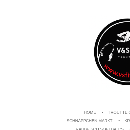
Zum
Hauptinhalt
springen
HOME
TROUTTEI
SCHNÄPPCHEN MARKT
KR
RAUBFISCH SOFTBAIT'S