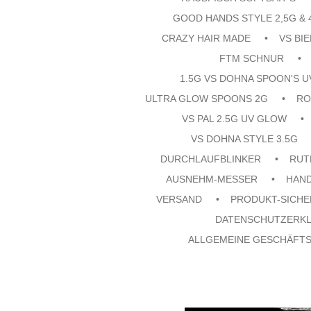
GOOD HANDS STYLE 2,5G & 
CRAZY HAIR MADE
VS BI
FTM SCHNUR
1.5G VS DOHNA SPOON'S 
ULTRA GLOW SPOONS 2G
RO
VS PAL 2.5G UV GLOW
VS DOHNA STYLE 3.5G
DURCHLAUFBLINKER
RUT
AUSNEHM-MESSER
HAN
VERSAND
PRODUKT-SICHE
DATENSCHUTZERK
ALLGEMEINE GESCHÄFT