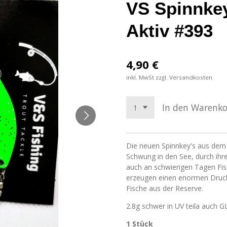
VS Spinnkey
Aktiv #393
4,90 €
inkl. MwSt zzgl. Versandkosten
In den Warenk
Die neuen Spinnkey's aus dem
Schwung in den See, durch ihre
auch an schwierigen Tagen Fi
erzeugen einen enormen Druck 
Fische aus der Reserve.
2.8g schwer in UV teila auch G
1 Stück