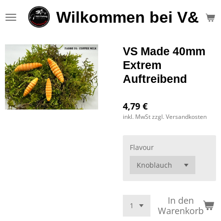
Zum
Wilkommen bei V&S F
Hauptinhalt
springen
VS Made 40mm
Extrem
Auftreibend
4,79 €
inkl. MwSt zzgl. Versandkosten
Flavour
In den
Warenkorb