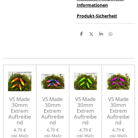
Informationen
Produkt-Sicherheit
T
T
T
T
e
e
e
e
i
i
i
i
l
l
l
l
e
e
e
e
n
n
n
n
VS Made
VS Made
VS Made
VS Made
30mm
30mm
30mm
30mm
Extrem
Extrem
Extrem
Extrem
Auftreibe
Auftreibe
Auftreibe
Auftreibe
nd
nd
nd
nd
4,79 €
4,79 €
4,79 €
4,79 €
inkl. MwSt
inkl. MwSt
inkl. MwSt
inkl. MwSt