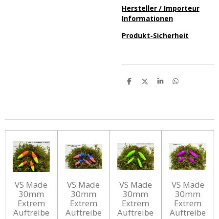
Hersteller / Importeur
Informationen
Produkt-Sicherheit
T
T
T
T
e
e
e
e
i
i
i
i
l
l
l
l
e
e
e
e
n
n
n
n
VS Made
VS Made
VS Made
VS Made
30mm
30mm
30mm
30mm
Extrem
Extrem
Extrem
Extrem
Auftreibe
Auftreibe
Auftreibe
Auftreibe