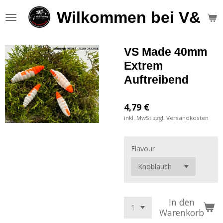
Zum
Wilkommen bei V&S F
Hauptinhalt
springen
VS Made 40mm
Extrem
Auftreibend
4,79 €
inkl. MwSt zzgl. Versandkosten
Flavour
In den
Warenkorb