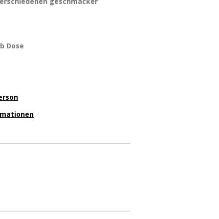
 verschiedenen geschmäcker
ub Dose
erson
ormationen