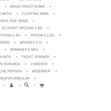
MEGA TROUT GUMS
V AKTIV
FLOATING BIMA
ON'S 2026 SERIE
VS SPIRIT SPOONS 1.8G
POONS 2.4G
SPOON'S 2,5G
SERIE
SPOON'S 3 G
SPINNKEY'S NEU
OLINOS
TROUT SPINNER
US KÜHLBOX
ZUBEHÖR
CHE PERSON
WIDERRUF
RRUFSFORMULAR