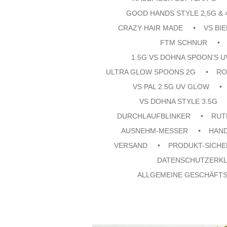
GOOD HANDS STYLE 2,5G & 
CRAZY HAIR MADE
VS BI
FTM SCHNUR
1.5G VS DOHNA SPOON'S 
ULTRA GLOW SPOONS 2G
RO
VS PAL 2.5G UV GLOW
VS DOHNA STYLE 3.5G
DURCHLAUFBLINKER
RUT
AUSNEHM-MESSER
HAN
VERSAND
PRODUKT-SICHE
DATENSCHUTZERK
ALLGEMEINE GESCHÄFT