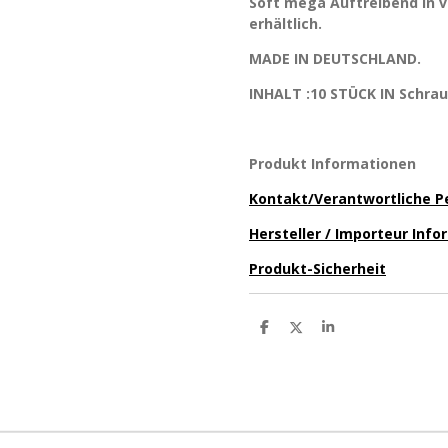
Soft mega Auftreibend in
erhältlich.
MADE IN DEUTSCHLAND.
INHALT :10 STÜCK IN Schra
Produkt Informationen
Kontakt/Verantwortliche P
Hersteller / Importeur Inf
Produkt-Sicherheit
T
T
T
e
e
e
i
i
i
l
l
l
e
e
e
n
n
n