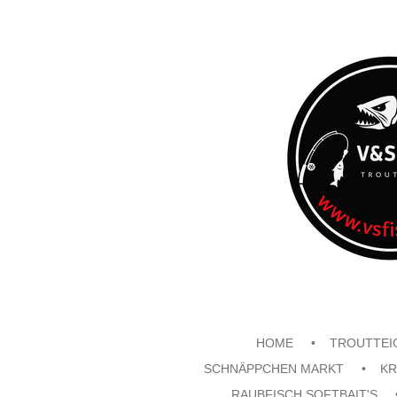
Zum
Hauptinhalt
springen
HOME
TROUTTEI
SCHNÄPPCHEN MARKT
KR
RAUBFISCH SOFTBAIT'S