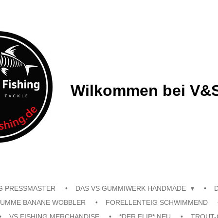
Wilkommen bei V&S
G PRESSMASTER
DAS VS GUMMIWERK HANDMADE
UMME BANANE WOBBLER
FORELLENTEIG SCHWIMMEND
VS FISHING MERCHANDISE
*DER FLIP* NEU
TROUT-