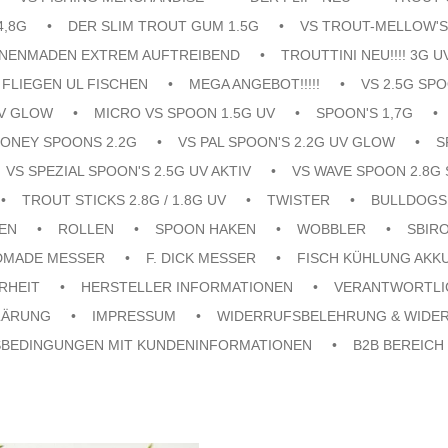
4,8G
DER SLIM TROUT GUM 1.5G
VS TROUT-MELLOW'S
ENENMADEN EXTREM AUFTREIBEND
TROUTTINI NEU!!!! 3G U
FLIEGEN UL FISCHEN
MEGA ANGEBOT!!!!!
VS 2.5G SPO
UV GLOW
MICRO VS SPOON 1.5G UV
SPOON'S 1,7G
ONEY SPOONS 2.2G
VS PAL SPOON'S 2.2G UV GLOW
S
VS SPEZIAL SPOON'S 2.5G UV AKTIV
VS WAVE SPOON 2.8G 
TROUT STICKS 2.8G / 1.8G UV
TWISTER
BULLDOGS
EN
ROLLEN
SPOON HAKEN
WOBBLER
SBIR
DMADE MESSER
F. DICK MESSER
FISCH KÜHLUNG AKK
RHEIT
HERSTELLER INFORMATIONEN
VERANTWORTLI
LÄRUNG
IMPRESSUM
WIDERRUFSBELEHRUNG & WIDE
SBEDINGUNGEN MIT KUNDENINFORMATIONEN
B2B BEREICH