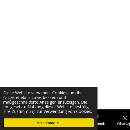
Diese Website verwendet Cookies, um Ihr
Nutzererlebnis zu verbessern und
maßgeschneiderte Anzeigen anzuzeigen. Die
fortgesetzte Nutzung dieser Website bestätigt
Ihre Zustimmung zur Verwendung von Cookies.
Ich stimme zu
E-Mail
Telefon
Karte
Facebook
WhatsA