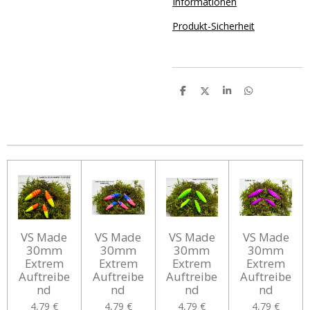
Informationen
Produkt-Sicherheit
T
T
T
T
e
e
e
e
i
i
i
i
l
l
l
l
e
e
e
e
n
n
n
n
VS Made
VS Made
VS Made
VS Made
30mm
30mm
30mm
30mm
Extrem
Extrem
Extrem
Extrem
Auftreibe
Auftreibe
Auftreibe
Auftreibe
nd
nd
nd
nd
4,79 €
4,79 €
4,79 €
4,79 €