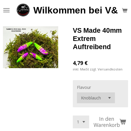
Zum
Wilkommen bei V&S F
Hauptinhalt
springen
VS Made 40mm
Extrem
Auftreibend
4,79 €
inkl. MwSt zzgl. Versandkosten
Flavour
In den
Warenkorb