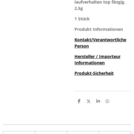
laufverhalten top fängig.
2.5g
1 Stück
Produkt Informationen
Kontakt/Verantwortliche
Person
Hersteller / Importeur
Informationen
Produkt-Sicherheit
T
T
T
T
e
e
e
e
i
i
i
i
l
l
l
l
e
e
e
e
n
n
n
n