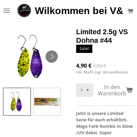
Zum
Wilkommen bei V&S F
Hauptinhalt
springen
Limited 2.5g VS
Dohna #44
Sale!
4,90 €
7,90 €
inkl. MwSt zzgl. Versandkosten
In den
Warenkorb
Jetzt is unsere Limited
Serie für euch erhältlich.
Mega Farb-Kombis in Glow
/UV dabei. Super