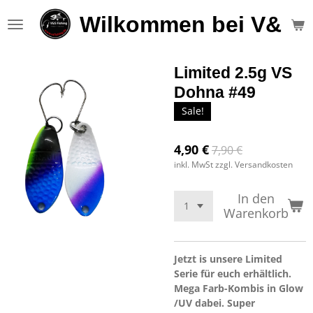
Zum
Wilkommen bei V&S F
Hauptinhalt
springen
Limited 2.5g VS
Dohna #49
Sale!
4,90 €
7,90 €
inkl. MwSt zzgl. Versandkosten
In den
Warenkorb
Jetzt is unsere Limited
Serie für euch erhältlich.
Mega Farb-Kombis in Glow
/UV dabei. Super