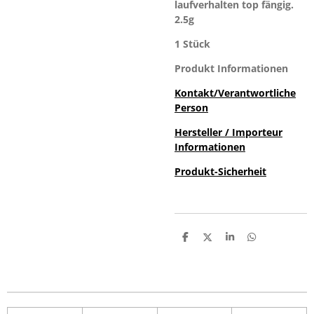
laufverhalten top fängig.
2.5g
1 Stück
Produkt Informationen
Kontakt/Verantwortliche
Person
Hersteller / Importeur
Informationen
Produkt-Sicherheit
T
T
T
T
e
e
e
e
i
i
i
i
l
l
l
l
e
e
e
e
n
n
n
n