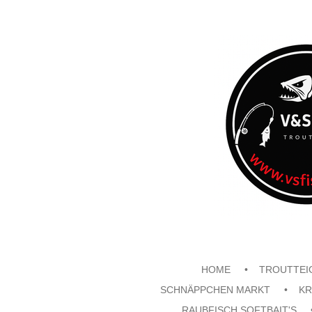
Zum
Hauptinhalt
springen
HOME
TROUTTEI
SCHNÄPPCHEN MARKT
KR
RAUBFISCH SOFTBAIT'S