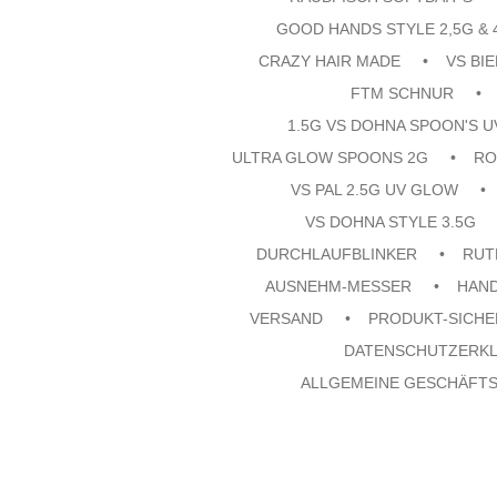
GOOD HANDS STYLE 2,5G & 
CRAZY HAIR MADE
VS BI
FTM SCHNUR
1.5G VS DOHNA SPOON'S 
ULTRA GLOW SPOONS 2G
RO
VS PAL 2.5G UV GLOW
VS DOHNA STYLE 3.5G
DURCHLAUFBLINKER
RUT
AUSNEHM-MESSER
HAN
VERSAND
PRODUKT-SICHE
DATENSCHUTZERK
ALLGEMEINE GESCHÄFT