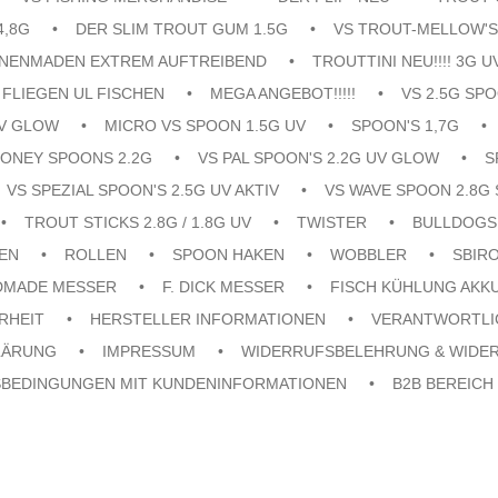
4,8G
DER SLIM TROUT GUM 1.5G
VS TROUT-MELLOW'S
ENENMADEN EXTREM AUFTREIBEND
TROUTTINI NEU!!!! 3G U
FLIEGEN UL FISCHEN
MEGA ANGEBOT!!!!!
VS 2.5G SPO
UV GLOW
MICRO VS SPOON 1.5G UV
SPOON'S 1,7G
ONEY SPOONS 2.2G
VS PAL SPOON'S 2.2G UV GLOW
S
VS SPEZIAL SPOON'S 2.5G UV AKTIV
VS WAVE SPOON 2.8G 
TROUT STICKS 2.8G / 1.8G UV
TWISTER
BULLDOGS
EN
ROLLEN
SPOON HAKEN
WOBBLER
SBIR
DMADE MESSER
F. DICK MESSER
FISCH KÜHLUNG AKK
RHEIT
HERSTELLER INFORMATIONEN
VERANTWORTLI
LÄRUNG
IMPRESSUM
WIDERRUFSBELEHRUNG & WIDE
SBEDINGUNGEN MIT KUNDENINFORMATIONEN
B2B BEREICH