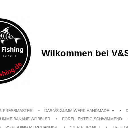
Wilkommen bei V&S
G PRESSMASTER
DAS VS GUMMIWERK HANDMADE
UMME BANANE WOBBLER
FORELLENTEIG SCHWIMMEND
VS FISHING MERCHANDISE
*DER FLIP* NEU
TROUT-