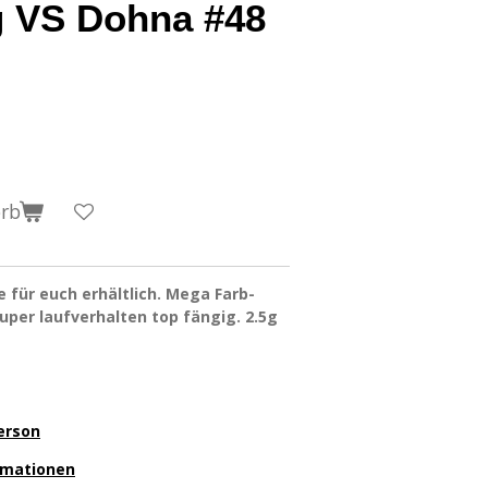
g VS Dohna #48
orb
e für euch erhältlich. Mega Farb-
uper laufverhalten top fängig. 2.5g
erson
ormationen