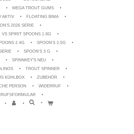
MEGA TROUT GUMS
V AKTIV
FLOATING BIMA
ON'S 2026 SERIE
VS SPIRIT SPOONS 1.8G
POONS 2.4G
SPOON'S 2,5G
SERIE
SPOON'S 3 G
SPINNKEY'S NEU
OLINOS
TROUT SPINNER
US KÜHLBOX
ZUBEHÖR
CHE PERSON
WIDERRUF
RRUFSFORMULAR