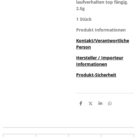
laufverhalten top fängig.
2.5g
1 Stück
Produkt Informationen
Kontakt/Verantwortliche
Person
Hersteller / Importeur
Informationen
Produkt-Sicherheit
T
T
T
T
e
e
e
e
i
i
i
i
l
l
l
l
e
e
e
e
n
n
n
n