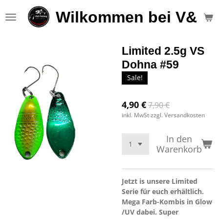
Zum
Wilkommen bei V&S F
Hauptinhalt
springen
Limited 2.5g VS
Dohna #59
Sale!
4,90 €
7,90 €
inkl. MwSt zzgl. Versandkosten
In den
Warenkorb
Jetzt is unsere Limited
Serie für euch erhältlich.
Mega Farb-Kombis in Glow
/UV dabei. Super