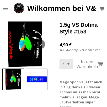
Zum
Wilkommen bei V&S F
Hauptinhalt
springen
1.5g VS Dohna
Style #153
4,90 €
inkl. MwSt zzgl. Versandkosten
In den
Warenkorb
Mega Spoon's jetzt auch
in 1.5g Denke zu diesen
Spoons muss man nicht
mehr viel sagen. Mega
Laufverhalten super