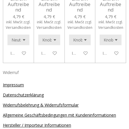
Auftreibe
Auftreibe
Auftreibe
Auftreibe
nd
nd
nd
nd
4,79 €
4,79 €
4,79 €
4,79 €
inkl. MwSt zzgl.
inkl. MwSt zzgl.
inkl. MwSt zzgl.
inkl. MwSt zzgl.
Versandkosten
Versandkosten
Versandkosten
Versandkosten
In den Warenkorb
In den Warenkorb
In den Warenkorb
In den Waren
Widerruf
Impressum
Datenschutzerklärung
Widerrufsbelehrung & Widerrufsformular
Allgemeine Geschäftsbedingungen mit Kundeninformationen
Hersteller / Importeur Informationen