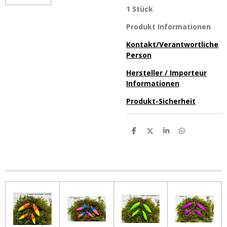
1 Stück
Produkt Informationen
Kontakt/Verantwortliche
Person
Hersteller / Importeur
Informationen
Produkt-Sicherheit
T
T
T
T
e
e
e
e
i
i
i
i
l
l
l
l
e
e
e
e
n
n
n
n