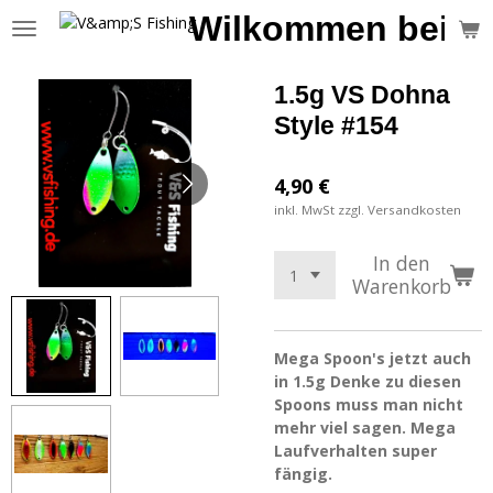
Wilkommen bei V&
Zum
Hauptinhalt
springen
1.5g VS Dohna
Style #154
4,90 €
inkl. MwSt zzgl. Versandkosten
In den
Warenkorb
Mega Spoon's jetzt auch
in 1.5g Denke zu diesen
Spoons muss man nicht
mehr viel sagen. Mega
Laufverhalten super
fängig.