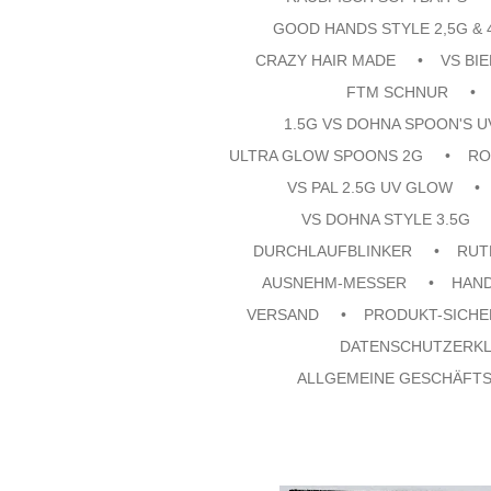
GOOD HANDS STYLE 2,5G & 
CRAZY HAIR MADE
VS BI
FTM SCHNUR
1.5G VS DOHNA SPOON'S 
ULTRA GLOW SPOONS 2G
RO
VS PAL 2.5G UV GLOW
VS DOHNA STYLE 3.5G
DURCHLAUFBLINKER
RUT
AUSNEHM-MESSER
HAN
VERSAND
PRODUKT-SICHE
DATENSCHUTZERK
ALLGEMEINE GESCHÄFT