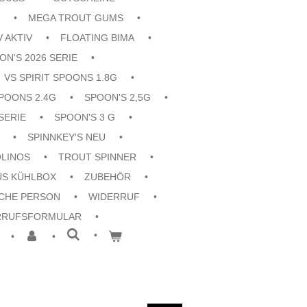
MEGA TROUT GUMS
V AKTIV
FLOATING BIMA
ON'S 2026 SERIE
VS SPIRIT SPOONS 1.8G
POONS 2.4G
SPOON'S 2,5G
SERIE
SPOON'S 3 G
SPINNKEY'S NEU
OLINOS
TROUT SPINNER
US KÜHLBOX
ZUBEHÖR
CHE PERSON
WIDERRUF
RRUFSFORMULAR