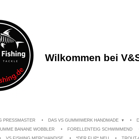
Wilkommen bei V&S
G PRESSMASTER
DAS VS GUMMIWERK HANDMADE
UMME BANANE WOBBLER
FORELLENTEIG SCHWIMMEND
VS FISHING MERCHANDISE
*DER FLIP* NEU
TROUT-