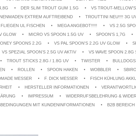
4,8G
DER SLIM TROUT GUM 1.5G
VS TROUT-MELLOW'S
ENENMADEN EXTREM AUFTREIBEND
TROUTTINI NEU!!!! 3G U
FLIEGEN UL FISCHEN
MEGA ANGEBOT!!!!!
VS 2.5G SPO
UV GLOW
MICRO VS SPOON 1.5G UV
SPOON'S 1,7G
ONEY SPOONS 2.2G
VS PAL SPOON'S 2.2G UV GLOW
S
VS SPEZIAL SPOON'S 2.5G UV AKTIV
VS WAVE SPOON 2.8G 
TROUT STICKS 2.8G / 1.8G UV
TWISTER
BULLDOGS
EN
ROLLEN
SPOON HAKEN
WOBBLER
SBIR
DMADE MESSER
F. DICK MESSER
FISCH KÜHLUNG AKK
RHEIT
HERSTELLER INFORMATIONEN
VERANTWORTLI
LÄRUNG
IMPRESSUM
WIDERRUFSBELEHRUNG & WIDE
SBEDINGUNGEN MIT KUNDENINFORMATIONEN
B2B BEREICH