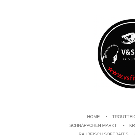
Zum
Hauptinhalt
springen
HOME
TROUTTEI
SCHNÄPPCHEN MARKT
KR
RAUBFISCH SOFTBAIT'S