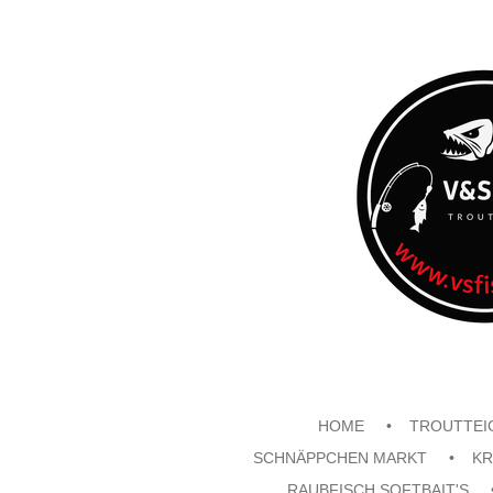
Zum
Hauptinhalt
springen
HOME
TROUTTEI
SCHNÄPPCHEN MARKT
KR
RAUBFISCH SOFTBAIT'S