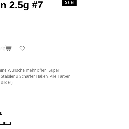
n 2.5g #7
Sale!
orb
eine Wünsche mehr offen. Super
 Stabiler u Scharfer Haken. Alle Farben
 Bilder)
on
tionen