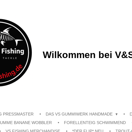
Wilkommen bei V&S
G PRESSMASTER
DAS VS GUMMIWERK HANDMADE
UMME BANANE WOBBLER
FORELLENTEIG SCHWIMMEND
VS FISHING MERCHANDISE
*DER FLIP* NEU
TROUT-