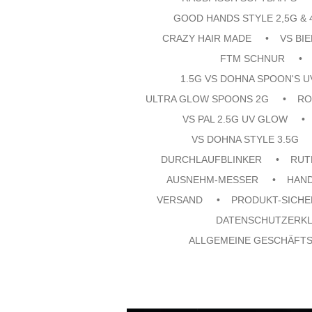
GOOD HANDS STYLE 2,5G & 
CRAZY HAIR MADE
VS BI
FTM SCHNUR
1.5G VS DOHNA SPOON'S 
ULTRA GLOW SPOONS 2G
RO
VS PAL 2.5G UV GLOW
VS DOHNA STYLE 3.5G
DURCHLAUFBLINKER
RUT
AUSNEHM-MESSER
HAN
VERSAND
PRODUKT-SICHE
DATENSCHUTZERK
ALLGEMEINE GESCHÄFT