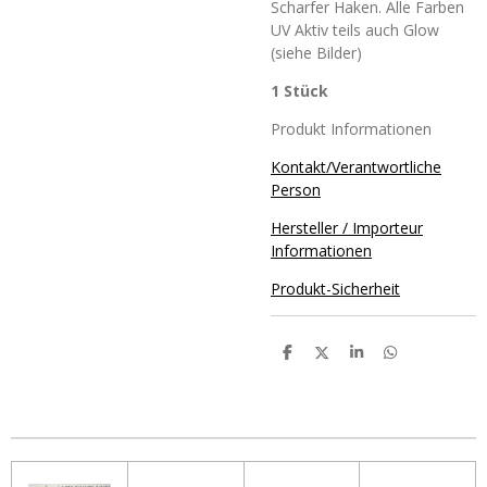
Scharfer Haken. Alle Farben
UV Aktiv teils auch Glow
(siehe Bilder)
1 Stück
Produkt Informationen
Kontakt/Verantwortliche
Person
Hersteller / Importeur
Informationen
Produkt-Sicherheit
T
T
T
T
e
e
e
e
i
i
i
i
l
l
l
l
e
e
e
e
n
n
n
n