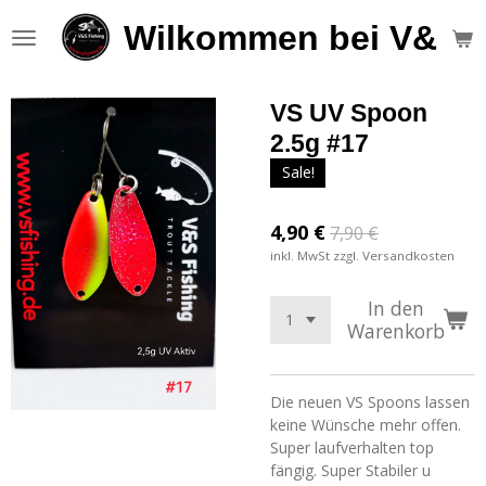
Zum
Wilkommen bei V&S F
Hauptinhalt
springen
VS UV Spoon
2.5g #17
Sale!
4,90 €
7,90 €
inkl. MwSt zzgl. Versandkosten
In den
Warenkorb
Die neuen VS Spoons lassen
keine Wünsche mehr offen.
Super laufverhalten top
fängig. Super Stabiler u