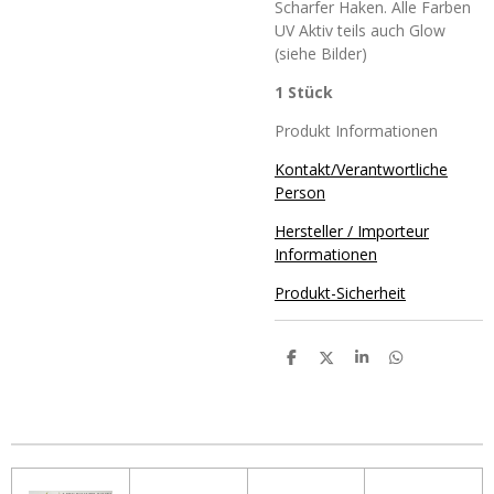
Scharfer Haken. Alle Farben
UV Aktiv teils auch Glow
(siehe Bilder)
1 Stück
Produkt Informationen
Kontakt/Verantwortliche
Person
Hersteller / Importeur
Informationen
Produkt-Sicherheit
T
T
T
T
e
e
e
e
i
i
i
i
l
l
l
l
e
e
e
e
n
n
n
n