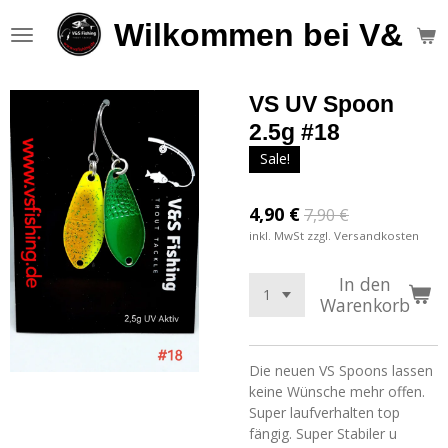
Zum
Wilkommen bei V&S F
Hauptinhalt
springen
VS UV Spoon
2.5g #18
Sale!
4,90 €
7,90 €
inkl. MwSt zzgl. Versandkosten
In den
Warenkorb
Die neuen VS Spoons lassen
keine Wünsche mehr offen.
Super laufverhalten top
fängig. Super Stabiler u