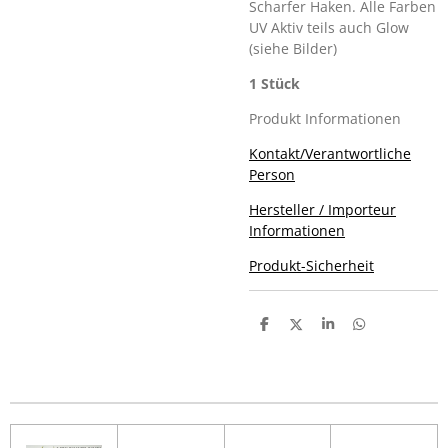
Scharfer Haken. Alle Farben
UV Aktiv teils auch Glow
(siehe Bilder)
1 Stück
Produkt Informationen
Kontakt/Verantwortliche
Person
Hersteller / Importeur
Informationen
Produkt-Sicherheit
T
T
T
T
e
e
e
e
i
i
i
i
l
l
l
l
e
e
e
e
n
n
n
n