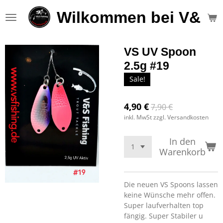
Zum
Wilkommen bei V&S F
Hauptinhalt
springen
VS UV Spoon
2.5g #19
Sale!
4,90 €
7,90 €
inkl. MwSt zzgl. Versandkosten
In den
Warenkorb
Die neuen VS Spoons lassen
keine Wünsche mehr offen.
Super laufverhalten top
fängig. Super Stabiler u