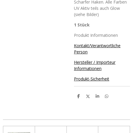
Scharfer Haken. Alle Farben
UV Aktiv teils auch Glow
(siehe Bilder)
1 Stück
Produkt Informationen
Kontakt/Verantwortliche
Person
Hersteller / Importeur
Informationen
Produkt-Sicherheit
T
T
T
T
e
e
e
e
i
i
i
i
l
l
l
l
e
e
e
e
n
n
n
n