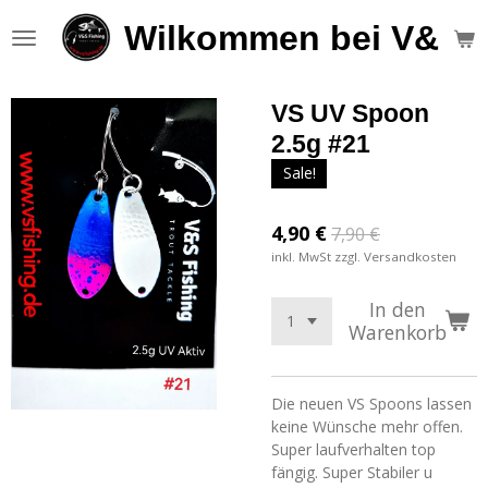
Zum
Wilkommen bei V&S F
Hauptinhalt
springen
VS UV Spoon
2.5g #21
Sale!
4,90 €
7,90 €
inkl. MwSt zzgl. Versandkosten
In den
Warenkorb
Die neuen VS Spoons lassen
keine Wünsche mehr offen.
Super laufverhalten top
fängig. Super Stabiler u