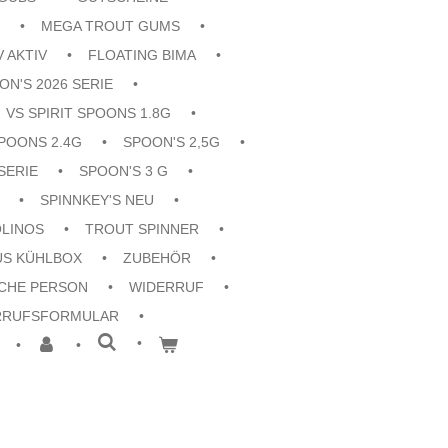
MEGA TROUT GUMS
V AKTIV
FLOATING BIMA
ON'S 2026 SERIE
VS SPIRIT SPOONS 1.8G
POONS 2.4G
SPOON'S 2,5G
SERIE
SPOON'S 3 G
SPINNKEY'S NEU
OLINOS
TROUT SPINNER
US KÜHLBOX
ZUBEHÖR
CHE PERSON
WIDERRUF
RRUFSFORMULAR