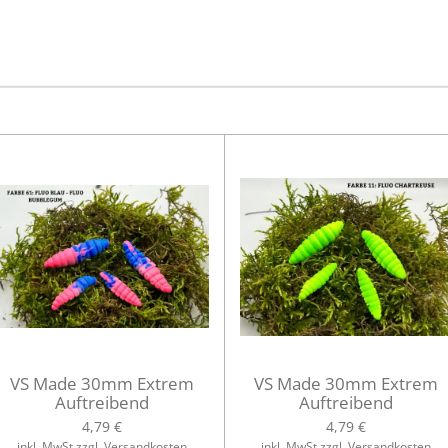
e
e
e
i
i
i
l
l
l
e
e
e
n
n
n
VS Made 30mm Extrem
VS Made 30mm Extrem
Auftreibend
Auftreibend
4,79 €
4,79 €
inkl. MwSt zzgl. Versandkosten
inkl. MwSt zzgl. Versandkosten