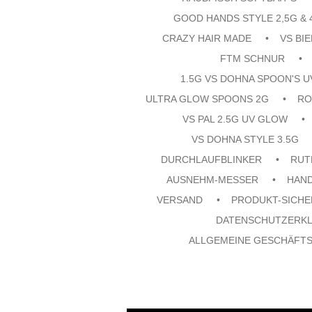
GOOD HANDS STYLE 2,5G & 
CRAZY HAIR MADE
VS BI
FTM SCHNUR
1.5G VS DOHNA SPOON'S 
ULTRA GLOW SPOONS 2G
RO
VS PAL 2.5G UV GLOW
VS DOHNA STYLE 3.5G
DURCHLAUFBLINKER
RUT
AUSNEHM-MESSER
HAN
VERSAND
PRODUKT-SICHE
DATENSCHUTZERK
ALLGEMEINE GESCHÄFT