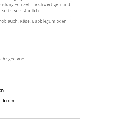
endung von sehr hochwertigen und
t selbstverständlich.
Knoblauch, Käse, Bubblegum oder
zehr geeignet
on
ationen