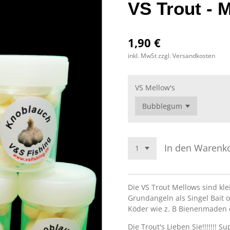
VS Trout - 
1,90 €
inkl. MwSt zzgl. Versandkosten
VS Mellow's
In den Warenk
Die VS Trout Mellows sind kle
Grundangeln als Singel Bait 
Köder wie z. B Bienenmaden 
Die Trout's Lieben Sie!!!!!!!