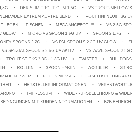
4,8G
DER SLIM TROUT GUM 1.5G
VS TROUT-MELLOW'S
ENENMADEN EXTREM AUFTREIBEND
TROUTTINI NEU!!!! 3G U
FLIEGEN UL FISCHEN
MEGA ANGEBOT!!!!!
VS 2.5G SPO
UV GLOW
MICRO VS SPOON 1.5G UV
SPOON'S 1,7G
ONEY SPOONS 2.2G
VS PAL SPOON'S 2.2G UV GLOW
S
VS SPEZIAL SPOON'S 2.5G UV AKTIV
VS WAVE SPOON 2.8G 
TROUT STICKS 2.8G / 1.8G UV
TWISTER
BULLDOGS
EN
ROLLEN
SPOON HAKEN
WOBBLER
SBIR
DMADE MESSER
F. DICK MESSER
FISCH KÜHLUNG AKK
RHEIT
HERSTELLER INFORMATIONEN
VERANTWORTLI
LÄRUNG
IMPRESSUM
WIDERRUFSBELEHRUNG & WIDE
SBEDINGUNGEN MIT KUNDENINFORMATIONEN
B2B BEREICH