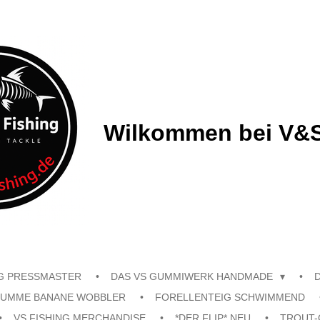
Wilkommen bei V&S
G PRESSMASTER
DAS VS GUMMIWERK HANDMADE
UMME BANANE WOBBLER
FORELLENTEIG SCHWIMMEND
VS FISHING MERCHANDISE
*DER FLIP* NEU
TROUT-