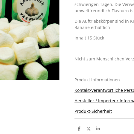
schwierigen Tagen. Die Verw
umweltfreundlich Flavourn is
Die Auftriebskörper sind in 
Banane erhältlich
Inhalt 15 Stück
Nicht zum Menschlichen Ver
Produkt Informationen
Kontakt/Verantwortliche Pers
Hersteller / Importeur Inform
Produkt-Sicherheit
T
T
T