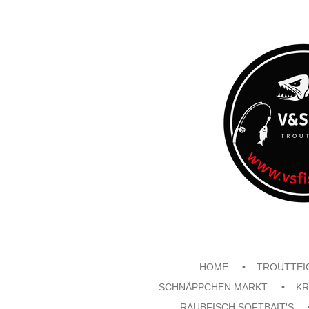
Zum
Hauptinhalt
springen
HOME
TROUTTEI
SCHNÄPPCHEN MARKT
KR
RAUBFISCH SOFTBAIT'S