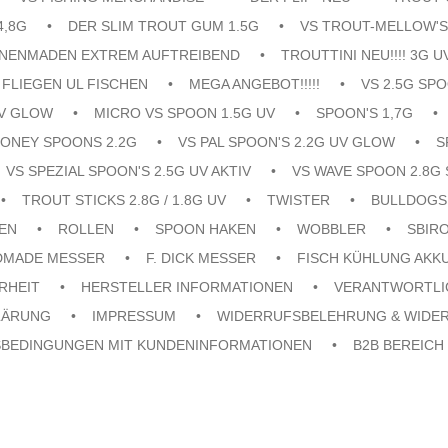
4,8G
DER SLIM TROUT GUM 1.5G
VS TROUT-MELLOW'S
ENENMADEN EXTREM AUFTREIBEND
TROUTTINI NEU!!!! 3G U
FLIEGEN UL FISCHEN
MEGA ANGEBOT!!!!!
VS 2.5G SPO
UV GLOW
MICRO VS SPOON 1.5G UV
SPOON'S 1,7G
ONEY SPOONS 2.2G
VS PAL SPOON'S 2.2G UV GLOW
S
VS SPEZIAL SPOON'S 2.5G UV AKTIV
VS WAVE SPOON 2.8G 
TROUT STICKS 2.8G / 1.8G UV
TWISTER
BULLDOGS
EN
ROLLEN
SPOON HAKEN
WOBBLER
SBIR
DMADE MESSER
F. DICK MESSER
FISCH KÜHLUNG AKK
RHEIT
HERSTELLER INFORMATIONEN
VERANTWORTLI
LÄRUNG
IMPRESSUM
WIDERRUFSBELEHRUNG & WIDE
SBEDINGUNGEN MIT KUNDENINFORMATIONEN
B2B BEREICH