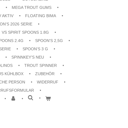
MEGA TROUT GUMS
V AKTIV
FLOATING BIMA
ON'S 2026 SERIE
VS SPIRIT SPOONS 1.8G
POONS 2.4G
SPOON'S 2,5G
SERIE
SPOON'S 3 G
SPINNKEY'S NEU
OLINOS
TROUT SPINNER
US KÜHLBOX
ZUBEHÖR
CHE PERSON
WIDERRUF
RRUFSFORMULAR