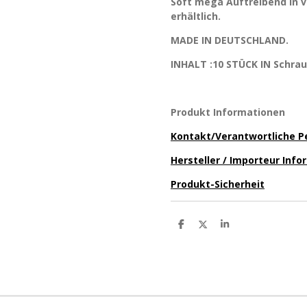
Soft mega Auftreibend in
erhältlich.
MADE IN DEUTSCHLAND.
INHALT :10 STÜCK IN Schra
Produkt Informationen
Kontakt/Verantwortliche P
Hersteller / Importeur Inf
Produkt-Sicherheit
T
T
T
e
e
e
i
i
i
l
l
l
e
e
e
n
n
n