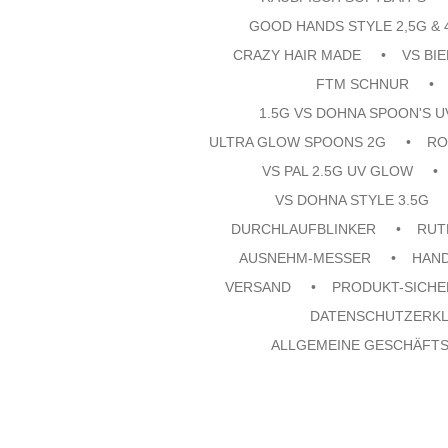
GOOD HANDS STYLE 2,5G & 
CRAZY HAIR MADE
VS BI
FTM SCHNUR
1.5G VS DOHNA SPOON'S 
ULTRA GLOW SPOONS 2G
RO
VS PAL 2.5G UV GLOW
VS DOHNA STYLE 3.5G
DURCHLAUFBLINKER
RUT
AUSNEHM-MESSER
HAN
VERSAND
PRODUKT-SICHE
DATENSCHUTZERK
ALLGEMEINE GESCHÄFT