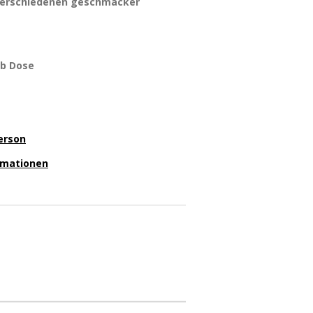
 verschiedenen geschmäcker
ub Dose
erson
ormationen