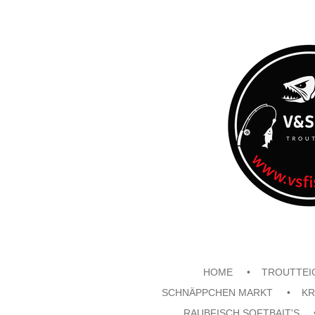
Zum
Hauptinhalt
springen
HOME
TROUTTEI
SCHNÄPPCHEN MARKT
KR
RAUBFISCH SOFTBAIT'S