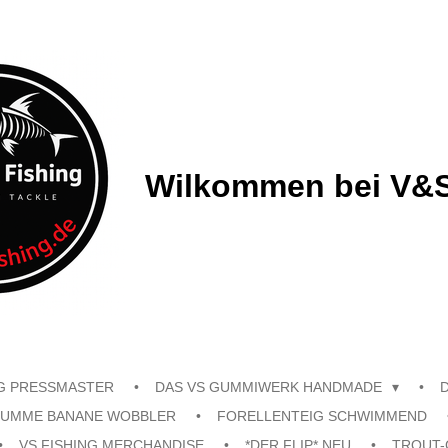
Wilkommen bei V&S
G PRESSMASTER
DAS VS GUMMIWERK HANDMADE
UMME BANANE WOBBLER
FORELLENTEIG SCHWIMMEND
VS FISHING MERCHANDISE
*DER FLIP* NEU
TROUT-