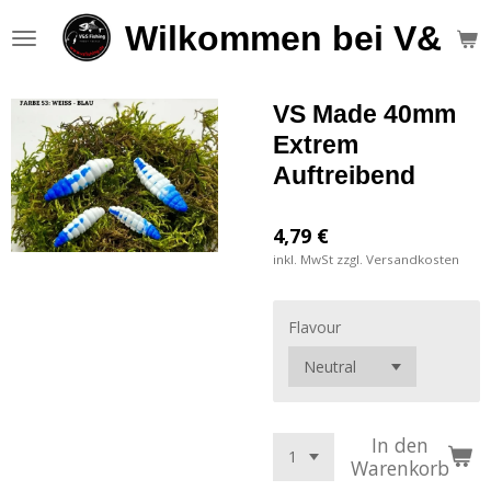
Zum
Wilkommen bei V&S F
Hauptinhalt
springen
VS Made 40mm
Extrem
Auftreibend
4,79 €
inkl. MwSt zzgl. Versandkosten
Flavour
In den
Warenkorb