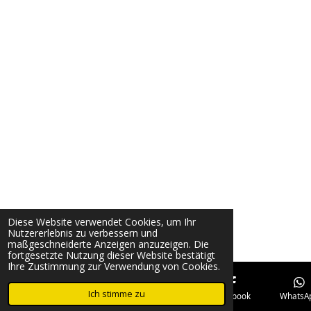
Diese Website verwendet Cookies, um Ihr
Nutzererlebnis zu verbessern und
maßgeschneiderte Anzeigen anzuzeigen. Die
fortgesetzte Nutzung dieser Website bestätigt
Ihre Zustimmung zur Verwendung von Cookies.
Ich stimme zu
E-Mail
Telefon
Karte
Facebook
WhatsA