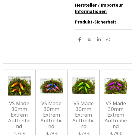
Hersteller / Importeur
Informationen
Produkt-Sicherheit
T
T
T
T
e
e
e
e
i
i
i
i
l
l
l
l
e
e
e
e
n
n
n
n
VS Made
VS Made
VS Made
VS Made
30mm
30mm
30mm
30mm
Extrem
Extrem
Extrem
Extrem
Auftreibe
Auftreibe
Auftreibe
Auftreibe
nd
nd
nd
nd
4,79 €
4,79 €
4,79 €
4,79 €