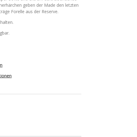
merhärchen geben der Made den letzten
träge Forelle aus der Reserve.
thalten.
ügbar.
on
tionen