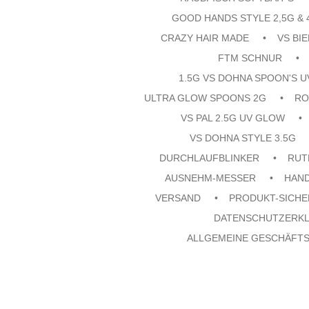
GOOD HANDS STYLE 2,5G & 
CRAZY HAIR MADE
VS BI
FTM SCHNUR
1.5G VS DOHNA SPOON'S 
ULTRA GLOW SPOONS 2G
RO
VS PAL 2.5G UV GLOW
VS DOHNA STYLE 3.5G
DURCHLAUFBLINKER
RUT
AUSNEHM-MESSER
HAN
VERSAND
PRODUKT-SICHE
DATENSCHUTZERK
ALLGEMEINE GESCHÄFT