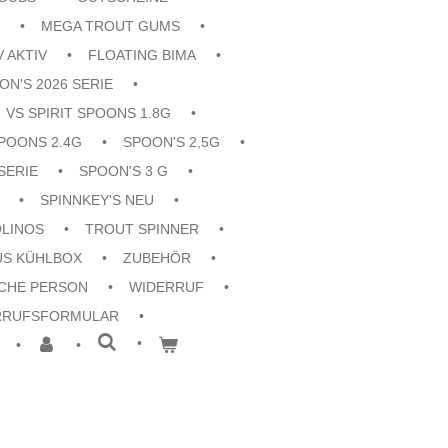
MEGA TROUT GUMS
V AKTIV
FLOATING BIMA
ON'S 2026 SERIE
VS SPIRIT SPOONS 1.8G
POONS 2.4G
SPOON'S 2,5G
SERIE
SPOON'S 3 G
SPINNKEY'S NEU
OLINOS
TROUT SPINNER
US KÜHLBOX
ZUBEHÖR
CHE PERSON
WIDERRUF
RRUFSFORMULAR