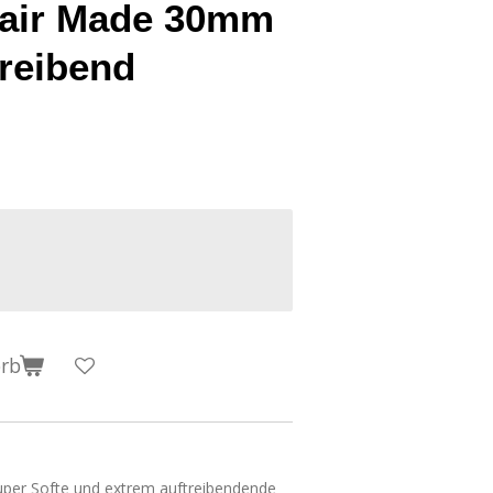
Hair Made 30mm
reibend
orb
super Softe und extrem auftreibendende