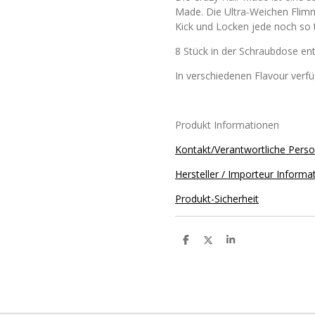
Made. Die Ultra-Weichen Flim
Kick und Locken jede noch so 
8 Stück in der Schraubdose en
In verschiedenen Flavour verf
Produkt Informationen
Kontakt/Verantwortliche Pers
Hersteller / Importeur Informa
Produkt-Sicherheit
T
T
T
e
e
e
i
i
i
l
l
l
e
e
e
n
n
n