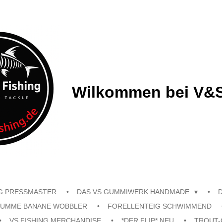
Wilkommen bei V&S
G PRESSMASTER
DAS VS GUMMIWERK HANDMADE
UMME BANANE WOBBLER
FORELLENTEIG SCHWIMMEND
VS FISHING MERCHANDISE
*DER FLIP* NEU
TROUT-