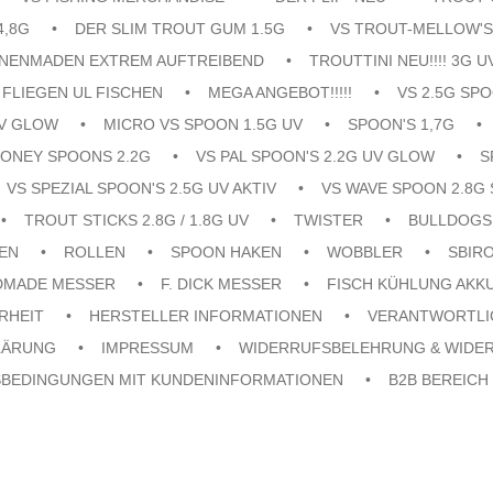
4,8G
DER SLIM TROUT GUM 1.5G
VS TROUT-MELLOW'S
ENENMADEN EXTREM AUFTREIBEND
TROUTTINI NEU!!!! 3G U
FLIEGEN UL FISCHEN
MEGA ANGEBOT!!!!!
VS 2.5G SPO
UV GLOW
MICRO VS SPOON 1.5G UV
SPOON'S 1,7G
ONEY SPOONS 2.2G
VS PAL SPOON'S 2.2G UV GLOW
S
VS SPEZIAL SPOON'S 2.5G UV AKTIV
VS WAVE SPOON 2.8G 
TROUT STICKS 2.8G / 1.8G UV
TWISTER
BULLDOGS
EN
ROLLEN
SPOON HAKEN
WOBBLER
SBIR
DMADE MESSER
F. DICK MESSER
FISCH KÜHLUNG AKK
RHEIT
HERSTELLER INFORMATIONEN
VERANTWORTLI
LÄRUNG
IMPRESSUM
WIDERRUFSBELEHRUNG & WIDE
SBEDINGUNGEN MIT KUNDENINFORMATIONEN
B2B BEREICH