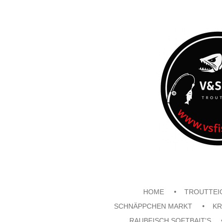
Zum
Hauptinhalt
springen
HOME
TROUTTEI
SCHNÄPPCHEN MARKT
KR
RAUBFISCH SOFTBAIT'S