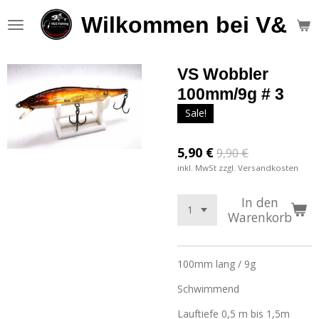
Zum
Wilkommen bei V&S F
Hauptinhalt
springen
VS Wobbler
100mm/9g # 3
Sale!
5,90 €
9,90 €
inkl. MwSt zzgl. Versandkosten
In den
Warenkorb
100mm lang / 9g
Schwimmend
Lauftiefe 0,5 m bis 1,5m