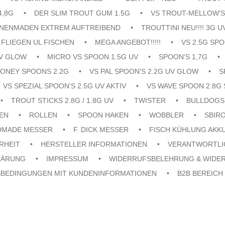
4,8G
DER SLIM TROUT GUM 1.5G
VS TROUT-MELLOW'S
ENENMADEN EXTREM AUFTREIBEND
TROUTTINI NEU!!!! 3G U
FLIEGEN UL FISCHEN
MEGA ANGEBOT!!!!!
VS 2.5G SPO
UV GLOW
MICRO VS SPOON 1.5G UV
SPOON'S 1,7G
ONEY SPOONS 2.2G
VS PAL SPOON'S 2.2G UV GLOW
S
VS SPEZIAL SPOON'S 2.5G UV AKTIV
VS WAVE SPOON 2.8G 
TROUT STICKS 2.8G / 1.8G UV
TWISTER
BULLDOGS
EN
ROLLEN
SPOON HAKEN
WOBBLER
SBIR
DMADE MESSER
F. DICK MESSER
FISCH KÜHLUNG AKK
RHEIT
HERSTELLER INFORMATIONEN
VERANTWORTLI
LÄRUNG
IMPRESSUM
WIDERRUFSBELEHRUNG & WIDE
SBEDINGUNGEN MIT KUNDENINFORMATIONEN
B2B BEREICH