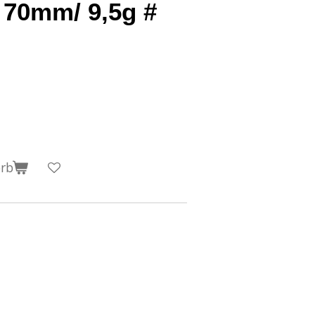
 70mm/ 9,5g #
orb