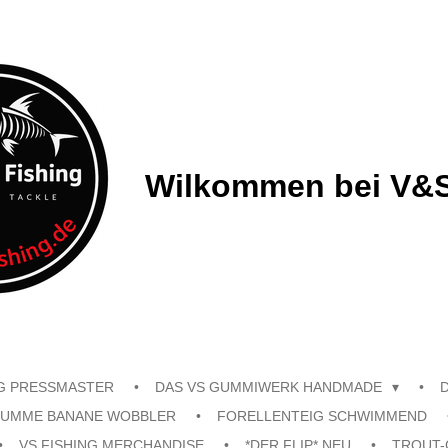
Wilkommen bei V&S
G PRESSMASTER
DAS VS GUMMIWERK HANDMADE
UMME BANANE WOBBLER
FORELLENTEIG SCHWIMMEND
VS FISHING MERCHANDISE
*DER FLIP* NEU
TROUT-