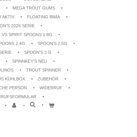
MEGA TROUT GUMS
V AKTIV
FLOATING BIMA
ON'S 2026 SERIE
VS SPIRIT SPOONS 1.8G
POONS 2.4G
SPOON'S 2,5G
SERIE
SPOON'S 3 G
SPINNKEY'S NEU
OLINOS
TROUT SPINNER
US KÜHLBOX
ZUBEHÖR
CHE PERSON
WIDERRUF
RRUFSFORMULAR