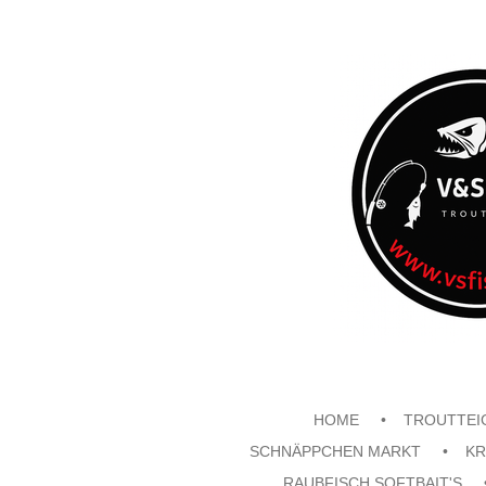
Zum
Hauptinhalt
springen
HOME
TROUTTEI
SCHNÄPPCHEN MARKT
KR
RAUBFISCH SOFTBAIT'S