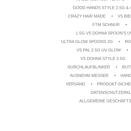
GOOD HANDS STYLE 2,5G & 
CRAZY HAIR MADE
VS BI
FTM SCHNUR
1.5G VS DOHNA SPOON'S 
ULTRA GLOW SPOONS 2G
RO
VS PAL 2.5G UV GLOW
VS DOHNA STYLE 3.5G
DURCHLAUFBLINKER
RUT
AUSNEHM-MESSER
HAN
VERSAND
PRODUKT-SICHE
DATENSCHUTZERK
ALLGEMEINE GESCHÄFT