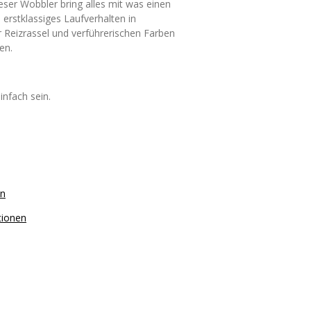
eser Wobbler bring alles mit was einen
 erstklassiges Laufverhalten in
 Reizrassel und verführerischen Farben
en.
infach sein.
on
tionen