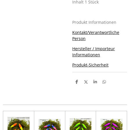
Inhalt 1 Stück
Produkt Informationen
Kontakt/Verantwortliche
Person
Hersteller / Importeur
Informationen
Produkt-Sicherheit
T
T
T
T
e
e
e
e
i
i
i
i
l
l
l
l
e
e
e
e
n
n
n
n