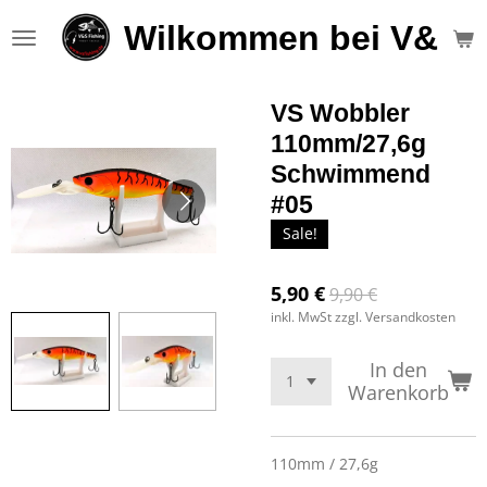
Zum
Wilkommen bei V&S F
Hauptinhalt
springen
VS Wobbler
110mm/27,6g
Schwimmend
#05
Sale!
5,90 €
9,90 €
inkl. MwSt zzgl. Versandkosten
In den
Warenkorb
110mm / 27,6g